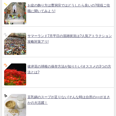
お盆の飾り方は曹洞宗ではどうしたら良いの?現役ご住
職に聞いてみよう!
サマーランド7月平日の混雑状況は?人気アトラクション
攻略対策アリ!
彼岸花の球根の保存方法が知りたい!オススメの3つの方
法とは?
豆乳鍋のスープが足りない!そんな時は台所の○○がまさ
かの大活躍！