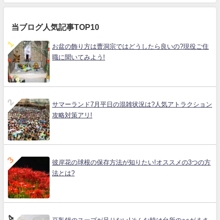
当ブログ人気記事TOP10
お盆の飾り方は曹洞宗ではどうしたら良いの?現役ご住
職に聞いてみよう!
サマーランド7月平日の混雑状況は?人気アトラクション
攻略対策アリ!
彼岸花の球根の保存方法が知りたい!オススメの3つの方
法とは?