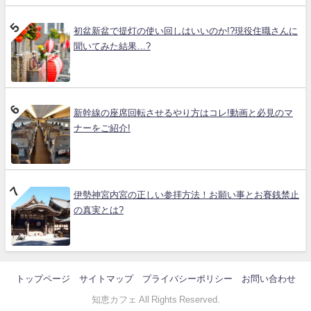
初盆新盆で提灯の使い回しはいいのか!?現役住職さんに
聞いてみた結果…?
新幹線の座席回転させるやり方はコレ!動画と必見のマ
ナーをご紹介!
伊勢神宮内宮の正しい参拝方法！お願い事とお賽銭禁止
の真実とは?
トップページ
サイトマップ
プライバシーポリシー
お問い合わせ
知恵カフェ All Rights Reserved.