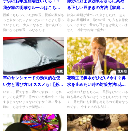
子供のお年玉相場はいくら！？
節分の豆まき効果をさらに高め
我が家の明確なルールはこち
る正しい豆まきの方法【家庭
ら！
編】
親戚にもらっていたお年玉。親戚の数がも
節分の時期が近づいて来ましたね。 恵方
っと多かったらよかったのに！とよく思っ
巻きの登場以来、節分の過ごし方も多様化
ていました。 大人になると、急にあげる
していますが、昔から豆まきは絶えていま
側になるお年玉。みなさんは...
せん。 神社やお寺で盛大に...
知恵
花粉症
車のサンシェードの効果的な使
花粉症で鼻水がひどい!今すぐ鼻
い方と選び方!オススメも!【必
水を止めたい時の対策方法!花粉
見】
症と風邪の判断方法もご紹介
いや～、夏ですね～暑いですね～！ それ
花粉症の人はもちろん、風邪をひいている
にしても炎天下に停めていた車の中って熱
時も鼻水と言うのはうっとおしいだけでな
すぎじゃないじゃないですか!? 車に乗る
く、見た目にも影響を与えるので厄介なも
時の、もはやサウナ状態の...
のです。 今すぐ止める方法...