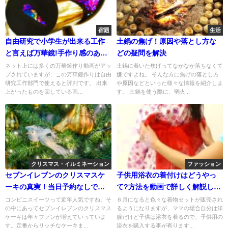
宿題
生活
自由研究で小学生が出来る工作
土鍋の焦げ！原因や落とし方な
と言えば万華鏡!手作り感のある
どの疑問を解決
もの3選!
ネット上には多くの万華鏡作り動画がアッ
土鍋に着いた焦げってなかなか落ちなくて
プされていますが、この万華鏡作りは自由
嫌ですよね。 そんな方に焦げの落とし方
研究工作部門で使えると評判です。 出来
や原因などといった様々な情報を紹介しま
上がったものを回している画...
す。 土鍋を使う際に、弱火...
クリスマス・イルミネーション
ファッション
セブンイレブンのクリスマスケ
子供用浴衣の着付けはどうやっ
ーキの真実！当日予約なしでも
て?方法を動画で詳しく解説しま
購入可能？
す!
コンビニスイーツって近年人気ですね。そ
６月になると色々な着物セットが販売され
の中にあってセブンイレブンのクリスマス
るようになりますが、ママの場合自分は洋
ケーキは年々ファンが増えていっていま
服だけど子供は浴衣を着るので、子供用の
す。定番からリッチなケーキま...
浴衣を購入する事が有ります...