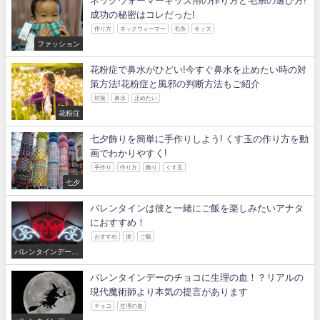
ネックウォーマーキッズ用の作り方と毛糸の選び方!
成功の秘密はコレだった!
作り方
ネックウォーマー
毛糸
キッズ
ファッション
花粉症で鼻水がひどい!今すぐ鼻水を止めたい時の対
策方法!花粉症と風邪の判断方法もご紹介
対策
鼻水
止めたい
花粉症
七夕飾りを簡単に手作りしよう! くす玉の作り方を動
画でわかりやすく!
手作り
作り方
飾り
くす玉
七夕
バレンタインは彼と一緒にご飯を楽しみたいアナタ
におすすめ！
おすすめ
彼
ご飯
バレンタインデー・
ホワイトデー
バレンタインデーのチョコに生理の血！？リアルの
現代魔術師より本気の提言があります
チョコ
生理の血