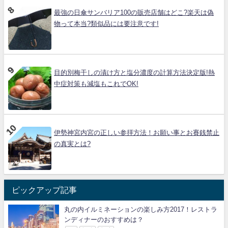
最強の日傘サンバリア100の販売店舗はどこ?楽天は偽
物って本当?類似品には要注意です!
目的別梅干しの漬け方と塩分濃度の計算方法決定版!熱
中症対策も減塩もこれでOK!
伊勢神宮内宮の正しい参拝方法！お願い事とお賽銭禁止
の真実とは?
ピックアップ記事
丸の内イルミネーションの楽しみ方2017！レストラ
ンディナーのおすすめは？