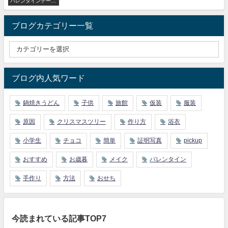
バレンタインデー・
ホワイトデー
ブログカテゴリー一覧
ブログ内人気ワード
鍋焼きうどん
子供
旅館
仮装
服装
原因
クリスマスツリー
作り方
浴衣
小学生
チョコ
簡単
証明写真
pickup
おすすめ
お歳暮
メイク
バレンタイン
手作り
方法
おせち
今読まれている記事TOP7