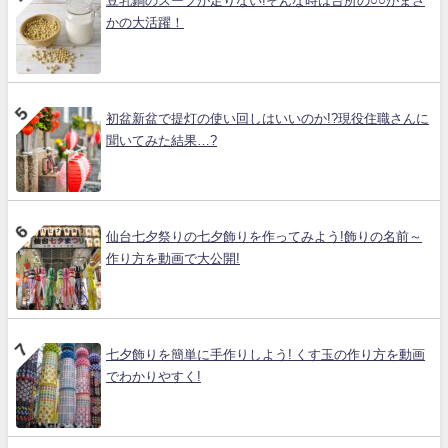
豆乳鍋のスープが足りない!そんな時は台所の○○がまさ
かの大活躍！
初盆新盆で提灯の使い回しはいいのか!?現役住職さんに
聞いてみた結果…?
仙台七夕祭りの七夕飾りを作ってみよう!飾りの名前～
作り方を動画で大公開!
七夕飾りを簡単に手作りしよう! くす玉の作り方を動画
でわかりやすく!