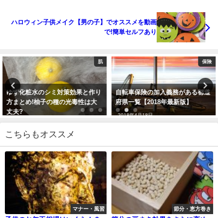
ハロウィン子供メイク【男の子】でオススメを動画
で!簡単セルフあり
肌
保険
ゆず化粧水のシミ対策効果と作り
自転車保険の加入義務がある都道
方まとめ!柚子の種の光毒性は大
府県一覧【2018年最新版】
丈夫?
2018年4月18日
2017年10月7日
こちらもオススメ
マナー・風習
節分・恵方巻き