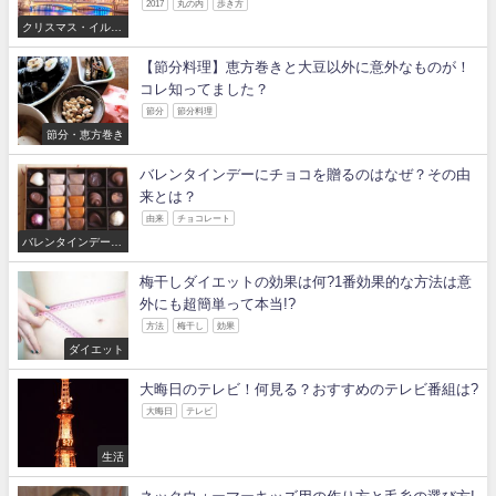
2017
丸の内
歩き方
クリスマス・イルミ
ネーション
【節分料理】恵方巻きと大豆以外に意外なものが！
コレ知ってました？
節分
節分料理
節分・恵方巻き
バレンタインデーにチョコを贈るのはなぜ？その由
来とは？
由来
チョコレート
バレンタインデー・
ホワイトデー
梅干しダイエットの効果は何?1番効果的な方法は意
外にも超簡単って本当!?
方法
梅干し
効果
ダイエット
大晦日のテレビ！何見る？おすすめのテレビ番組は?
大晦日
テレビ
生活