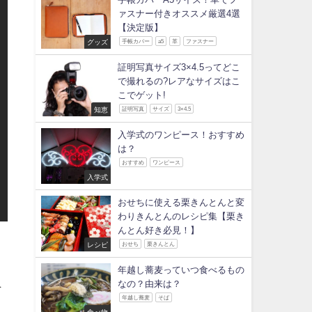
ァスナー付きオススメ厳選4選
【決定版】
グッズ
手帳カバー
a5
革
ファスナー
証明写真サイズ3×4.5ってどこ
で撮れるの?レアなサイズはこ
こでゲット!
知恵
証明写真
サイズ
3×4.5
入学式のワンピース！おすすめ
は？
おすすめ
ワンピース
入学式
おせちに使える栗きんとんと変
わりきんとんのレシピ集【栗き
んとん好き必見！】
レシピ
おせち
栗きんとん
年越し蕎麦っていつ食べるもの
良
なの？由来は？
年越し蕎麦
そば
食べ物