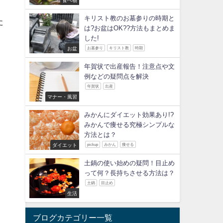
キリスト教のお墓参りの時期と
た
は?お盆はOK??方法もまとめま
した!
お盆
お墓参り
キリスト教
時期
年賀状で出産報告！注意点や文
例などの疑問点を解決
年賀状
出産
マナー・風習
みかんにダイエット効果あり!?
みかんで痩せる究極シンプルな
方法とは？
ダイエット
pickup
みかん
痩せる
土鍋の使い始めの疑問！目止め
って何？長持ちさせる方法は？
土鍋
目止め
生活
ブログカテゴリー一覧