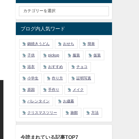
ブログ内人気ワード
鍋焼きうどん
おせち
簡単
子供
pickup
服装
仮装
浴衣
おすすめ
チョコ
小学生
作り方
証明写真
原因
手作り
メイク
バレンタイン
お歳暮
クリスマスツリー
旅館
方法
今読まれている記事TOP7