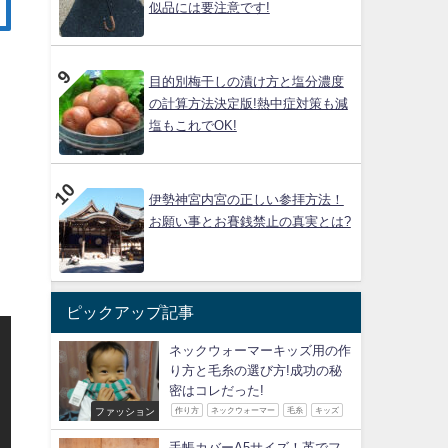
似品には要注意です!
目的別梅干しの漬け方と塩分濃度
の計算方法決定版!熱中症対策も減
塩もこれでOK!
伊勢神宮内宮の正しい参拝方法！
お願い事とお賽銭禁止の真実とは?
ピックアップ記事
ネックウォーマーキッズ用の作
り方と毛糸の選び方!成功の秘
密はコレだった!
ファッション
作り方
ネックウォーマー
毛糸
キッズ
手帳カバーA5サイズ！革でフ