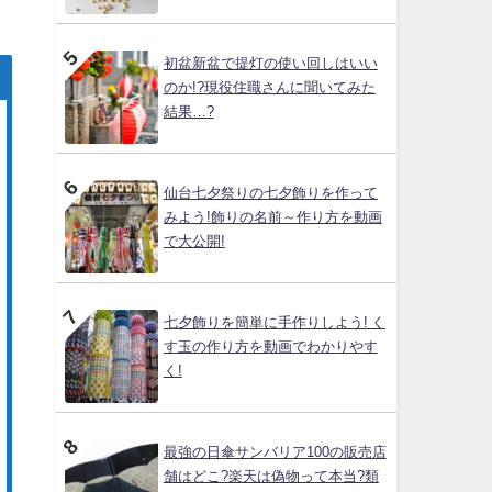
初盆新盆で提灯の使い回しはいい
のか!?現役住職さんに聞いてみた
結果…?
仙台七夕祭りの七夕飾りを作って
みよう!飾りの名前～作り方を動画
で大公開!
七夕飾りを簡単に手作りしよう! く
す玉の作り方を動画でわかりやす
く!
最強の日傘サンバリア100の販売店
舗はどこ?楽天は偽物って本当?類