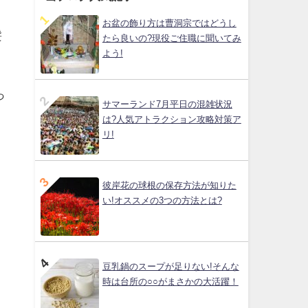
お盆の飾り方は曹洞宗ではどうし
髪
たら良いの?現役ご住職に聞いてみ
よう!
っ
サマーランド7月平日の混雑状況
は?人気アトラクション攻略対策ア
リ!
彼岸花の球根の保存方法が知りた
い!オススメの3つの方法とは?
豆乳鍋のスープが足りない!そんな
時は台所の○○がまさかの大活躍！