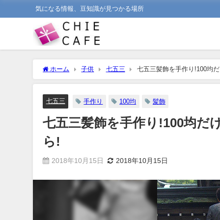
気になる情報、豆知識が見つかる場所
ホーム
子供
七五三
七五三髪飾を手作り!100均
七五三
手作り
100均
髪飾
七五三髪飾を手作り!100均
ら!
2018年10月15日
2018年10月15日