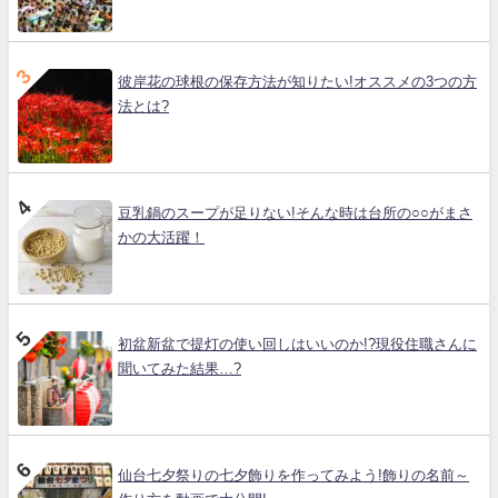
彼岸花の球根の保存方法が知りたい!オススメの3つの方
法とは?
豆乳鍋のスープが足りない!そんな時は台所の○○がまさ
かの大活躍！
初盆新盆で提灯の使い回しはいいのか!?現役住職さんに
聞いてみた結果…?
仙台七夕祭りの七夕飾りを作ってみよう!飾りの名前～