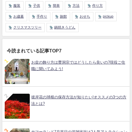
服装
子供
簡単
方法
作り方
お歳暮
手作り
旅館
おせち
pickup
クリスマスツリー
鍋焼きうどん
今読まれている記事TOP7
お盆の飾り方は曹洞宗ではどうしたら良いの?現役ご住
職に聞いてみよう!
彼岸花の球根の保存方法が知りたい!オススメの3つの方
法とは?
サマーランド7月平日の混雑状況は?人気アトラクション