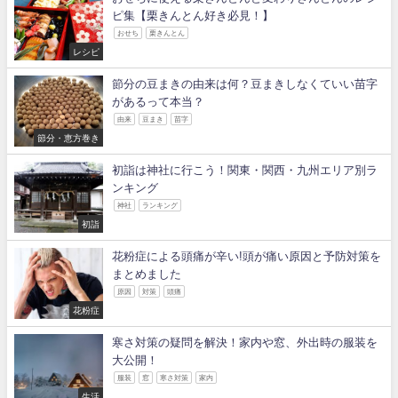
ピ集【栗きんとん好き必見！】
おせち
栗きんとん
レシピ
節分の豆まきの由来は何？豆まきしなくていい苗字
があるって本当？
由来
豆まき
苗字
節分・恵方巻き
初詣は神社に行こう！関東・関西・九州エリア別ラ
ンキング
神社
ランキング
初詣
花粉症による頭痛が辛い!頭が痛い原因と予防対策を
まとめました
原因
対策
頭痛
花粉症
寒さ対策の疑問を解決！家内や窓、外出時の服装を
大公開！
服装
窓
寒さ対策
家内
生活