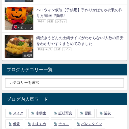
ハロウィン仮装【子供用】手作りかぼちゃ衣装の作
り方!動画で簡単!
手作り
仮装
かぼちゃ
ハロウィン
鍋焼きうどんの土鍋サイズがわからない!人数の目安
をわかりやすくまとめてみました!
鍋焼きうどん
土鍋
サイズ
豆知識
ブログカテゴリー一覧
ブログ内人気ワード
メイク
小学生
証明写真
原因
浴衣
仮装
おすすめ
チョコ
バレンタイン