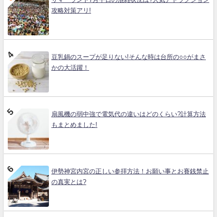
攻略対策アリ!
豆乳鍋のスープが足りない!そんな時は台所の○○がまさ
かの大活躍！
扇風機の弱中強で電気代の違いはどのくらい?計算方法
もまとめました!
伊勢神宮内宮の正しい参拝方法！お願い事とお賽銭禁止
の真実とは?