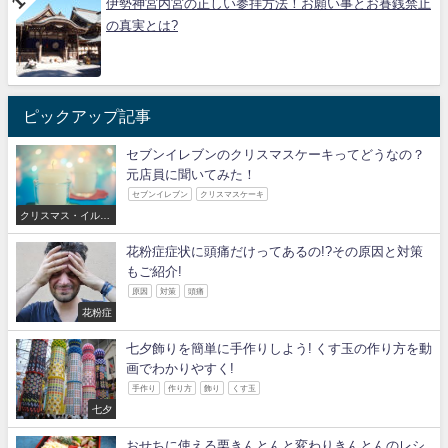
伊勢神宮内宮の正しい参拝方法！お願い事とお賽銭禁止
の真実とは?
ピックアップ記事
セブンイレブンのクリスマスケーキってどうなの？
元店員に聞いてみた！
セブンイレブン
クリスマスケーキ
クリスマス・イルミ
ネーション
花粉症症状に頭痛だけってあるの!?その原因と対策
もご紹介!
原因
対策
頭痛
花粉症
七夕飾りを簡単に手作りしよう! くす玉の作り方を動
画でわかりやすく!
手作り
作り方
飾り
くす玉
七夕
おせちに使える栗きんとんと変わりきんとんのレシ