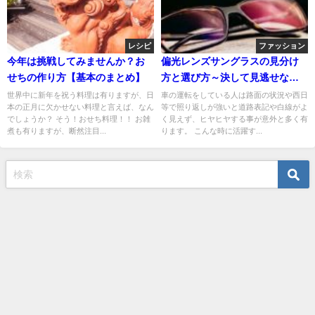
レシピ
ファッション
今年は挑戦してみませんか？お
偏光レンズサングラスの見分け
せちの作り方【基本のまとめ】
方と選び方～決して見逃せない
寿命の長さも要チェック!
世界中に新年を祝う料理は有りますが、日
車の運転をしている人は路面の状況や西日
本の正月に欠かせない料理と言えば、なん
等で照り返しが強いと道路表記や白線がよ
でしょうか？ そう！おせち料理！！ お雑
く見えず、ヒヤヒヤする事が意外と多く有
煮も有りますが、断然注目...
ります。 こんな時に活躍す...