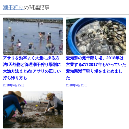
潮干狩り
の関連記事
アサリを効率よく大量に採る方
愛知県の潮干狩り場、2018年は
法!天然物と管理潮干狩り場別に
営業するの?2017年もやっていた
大漁方法まとめ!アサリの正しい
愛知県潮干狩り場をまとめまし
持ち帰り方も
た
2018年4月22日
2018年4月20日