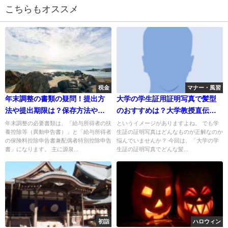
こちらもオススメ
税金
マナー・風習
年末調整の書類の疑問！提出方
大学の学生証用証明写真で髪型
法や提出期限は？保存方法や保
のおすすめは？大学教授直伝は
存期間は？
コレだ！
年末調整の必要書類は、「給与所得者の扶
というイメージがありますよね。 でも学
養控除等（異動申告書）」と「給与所得者
生証の証明写真はどんなものが正解なのか
の保険料控除申告書兼配偶者特別控除申告
悩んでいませんか？ 今回は、「大学の学
書」になります。 主に源泉...
生証の証明写真でどんな髪...
初詣
ハロウィン