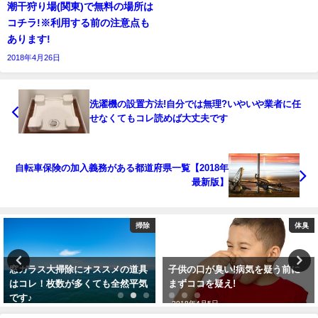
潮干狩り場(関東)で無料の場所は
コチラ!※利用する前の注意点も
あります!
2018年4月26日
洗濯機の設置方法!自分では無理?いやいや業者に任
せなくてもコレ読めば大丈夫です
自転車保険の加入義務がある都道府県一覧【2018年
最新版】
掃除
体臭
窓ガラス大掃除にオススメの道具
子供の口が臭い!病気を疑う前に
はコレ！枚数が多くても全然平気
まずココを疑え!
です♪
2018年4月5日
2017年11月27日