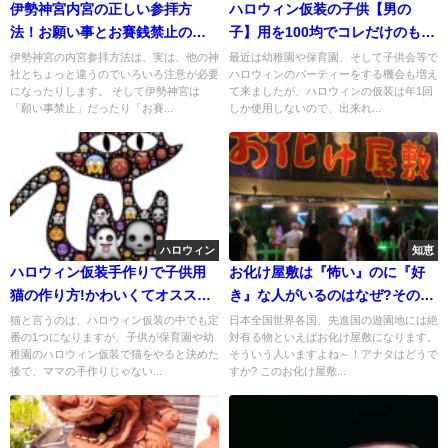
伊勢神宮内宮の正しい参拝方
ハロウィン仮装の子供【男の
法！お願い事とお賽銭禁止の真
子】用を100均でコレだけのもの
実とは?
ができますよ!
伊勢神宮の内宮参拝方法は、実は、他の神
最近は幼稚園や保育園、そして子供会等で
社とちょっと違うのでいろいろ注意が必要
ハロウィンのパーティーをする機会も増え
になったりします。 そして伊勢神宮は
て来ましたが、ハロウィンの仮装は年1回
「願い事禁止」だったり「お賽...
しか使用しないので、出来れ...
ハロウィン
知恵
ハロウィン仮装手作りで子供用
お化け屋敷は『怖い』のに『好
猫の作り方!かわいくてオススメ
き』な人がいるのはなぜ?その理
はコレ!
由とは?
猫と言うのは、ハロウィン仮装の中でも定
日本全国世界各国、先進国の遊園地には絶
番の1つになりますが、子供が保育園や幼
対有る物といえばお化け屋敷になります。
稚園のハロウィン仮装で猫をやると決めた
そういう人いますよね～！アナタはどうで
後で、ママの手作りじゃない...
すか? このお化け屋敷...