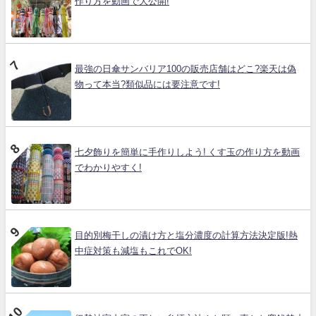
作り方を動画で大公開!
最強の日傘サンバリア100の販売店舗はどこ?楽天は偽
物って本当?類似品には要注意です!
七夕飾りを簡単に手作りしよう! くす玉の作り方を動画
でわかりやすく!
目的別梅干しの漬け方と塩分濃度の計算方法決定版!熱
中症対策も減塩もこれでOK!