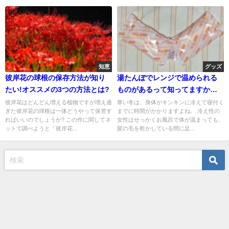
知恵
グッズ
彼岸花の球根の保存方法が知り
湯たんぽでレンジで温められる
たい!オススメの3つの方法とは?
ものがあるって知ってますか？
ゆたぽん最高です！
彼岸花はどんどん増える植物ですが増え過
寒い冬は、身体がキンキンに冷えて寝付く
ぎた彼岸花の球根は一体どうやって保管す
までに時間がかかりますよね。 冷え性の
ればいいのでしょうか? この件に関してネ
女性はせっかくお風呂で体が温まっても、
ットで調べようと「彼岸花...
髪の毛を乾かしている間に足...