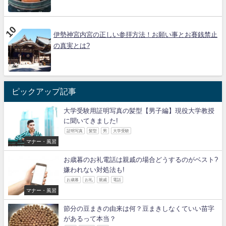
伊勢神宮内宮の正しい参拝方法！お願い事とお賽銭禁止
の真実とは?
ピックアップ記事
大学受験用証明写真の髪型【男子編】現役大学教授
に聞いてきました!
証明写真
髪型
男
大学受験
マナー・風習
お歳暮のお礼電話は親戚の場合どうするのがベスト?
嫌われない対処法も!
お歳暮
お礼
親戚
電話
マナー・風習
節分の豆まきの由来は何？豆まきしなくていい苗字
があるって本当？