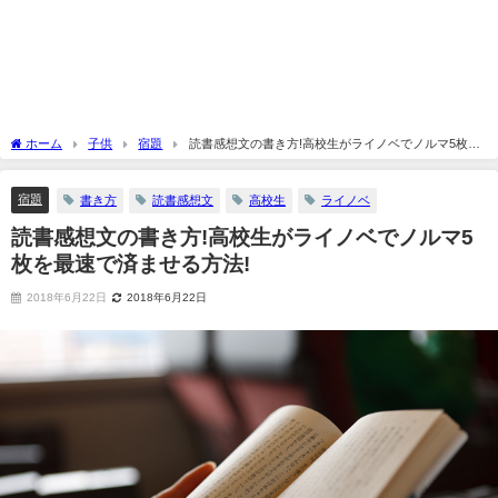
ホーム
子供
宿題
読書感想文の書き方!高校生がライノベでノルマ5枚を
最速で済ませる方法!
宿題
書き方
読書感想文
高校生
ライノベ
読書感想文の書き方!高校生がライノベでノルマ5
枚を最速で済ませる方法!
2018年6月22日
2018年6月22日