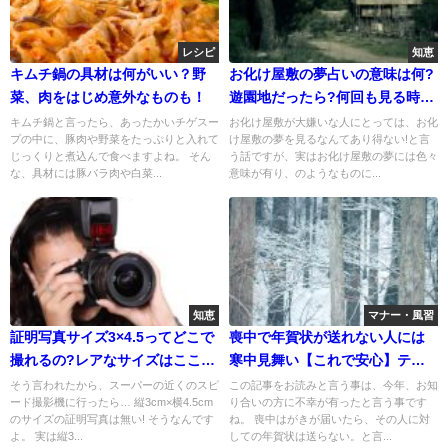
レシピ
知恵
キムチ鍋の具材は何がいい？野
お化け屋敷の夢占いの意味は何?
菜、肉をはじめ意外なものも！
遊園地だったら?何回も見る時
は?
キムチ鍋と言ったら、あったかいチゲスー
お化け屋敷が大嫌いな人にとっては、お化
プの中に、豚肉や野菜をたっぷりと入れて
け屋敷の夢を見るなんてあり得ない!と言
じっくりと煮込んで食べますよね。 そん
う話ですが、実はお化け屋敷の夢には色々
な、具材には豚バラ肉や白菜...
意味が有り、のようなものに...
知恵
マナー・風習
証明写真サイズ3×4.5ってどこで
喪中で年賀状が送れない人には
撮れるの?レアなサイズはここで
寒中見舞い【これで安心】テン
ゲット!
プレート付
そう言われたから、スーパーの近くのスピ
この記事をお読みと言う事は、今年、お知
ード撮影機に行ったら… 縦3cm×横4.5cm
り合いの方に不幸が有ったと言う事です
のサイズの証明写真は無い! そうなんです
ね。 喪中はがきが届いたら、その人に対
よ。 実は縦3...
しての年賀状は送らない。と言...