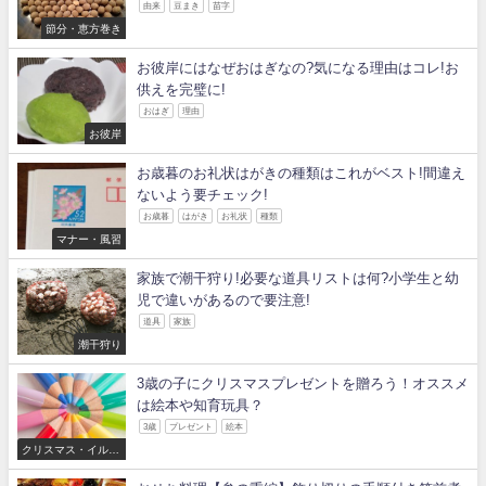
由来
豆まき
苗字
節分・恵方巻き
お彼岸にはなぜおはぎなの?気になる理由はコレ!お
供えを完璧に!
おはぎ
理由
お彼岸
お歳暮のお礼状はがきの種類はこれがベスト!間違え
ないよう要チェック!
お歳暮
はがき
お礼状
種類
マナー・風習
家族で潮干狩り!必要な道具リストは何?小学生と幼
児で違いがあるので要注意!
道具
家族
潮干狩り
3歳の子にクリスマスプレゼントを贈ろう！オススメ
は絵本や知育玩具？
3歳
プレゼント
絵本
クリスマス・イルミ
ネーション