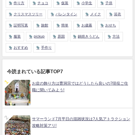
作り方
チョコ
仮装
小学生
子供
クリスマスツリー
バレンタイン
メイク
浴衣
証明写真
旅館
簡単
お歳暮
おせち
服装
pickup
原因
鍋焼きうどん
方法
おすすめ
手作り
今読まれている記事TOP7
お盆の飾り方は曹洞宗ではどうしたら良いの?現役ご住
職に聞いてみよう!
サマーランド7月平日の混雑状況は?人気アトラクション
攻略対策アリ!