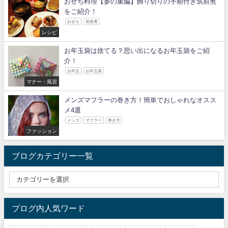
おせち料理【参の重編】飾り切りの手順付き筑前煮
をご紹介！
おせち
筑前煮
レシピ
お年玉袋は捨てる？思い出になるお年玉袋をご紹
介！
お年玉
お年玉袋
マナー・風習
メンズマフラーの巻き方！簡単でおしゃれなオスス
メ4選
メンズ
マフラー
巻き方
ファッション
ブログカテゴリー一覧
ブログ内人気ワード