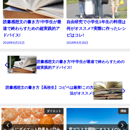
読書感想文の書き方!中学生が最
自由研究で小学生1年生の料理は
速で終わらすための超実践的ア
何がオススメ?実際に作ったレシ
ドバイス!
ピはコレ!
2018年6月21日
2018年6月26日
読書感想文の書き方!中学生が最速で終わらすための
超実践的アドバイス!
読書感想文の書き方【高校生】コピペは厳禁!この方
法がオススメ!
ダイエット
掃除
みかんにダイエット効果あり!?み
窓ガラス大掃除にオススメの道具