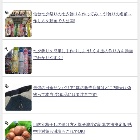
仙台七夕祭りの七夕飾りを作ってみよう!飾りの名前～
作り方を動画で大公開!
七夕飾りを簡単に手作りしよう! くす玉の作り方を動画
でわかりやすく!
最強の日傘サンバリア100の販売店舗はどこ?楽天は偽
物って本当?類似品には要注意です!
目的別梅干しの漬け方と塩分濃度の計算方法決定版!熱
中症対策も減塩もこれでOK!