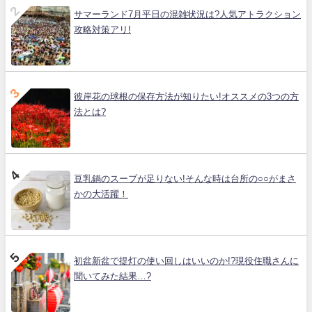
サマーランド7月平日の混雑状況は?人気アトラクション
攻略対策アリ!
彼岸花の球根の保存方法が知りたい!オススメの3つの方
法とは?
豆乳鍋のスープが足りない!そんな時は台所の○○がまさ
かの大活躍！
初盆新盆で提灯の使い回しはいいのか!?現役住職さんに
聞いてみた結果…?