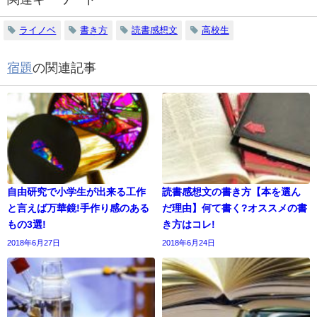
ライノベ
書き方
読書感想文
高校生
宿題
の関連記事
自由研究で小学生が出来る工作
読書感想文の書き方【本を選ん
と言えば万華鏡!手作り感のある
だ理由】何て書く?オススメの書
もの3選!
き方はコレ!
2018年6月27日
2018年6月24日