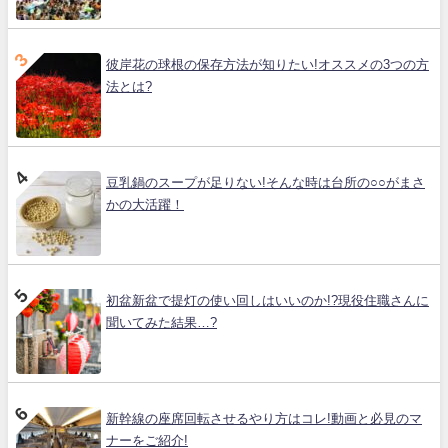
彼岸花の球根の保存方法が知りたい!オススメの3つの方
法とは?
豆乳鍋のスープが足りない!そんな時は台所の○○がまさ
かの大活躍！
初盆新盆で提灯の使い回しはいいのか!?現役住職さんに
聞いてみた結果…?
新幹線の座席回転させるやり方はコレ!動画と必見のマ
ナーをご紹介!