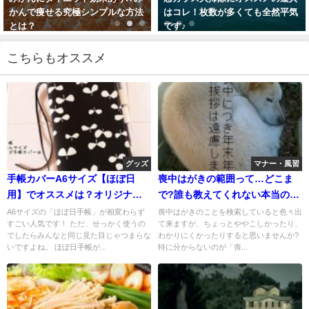
かんで痩せる究極シンプルな方法
はコレ！枚数が多くても全然平気
とは？
です♪
2018年1月13日
2017年11月27日
こちらもオススメ
グッズ
マナー・風習
手帳カバーA6サイズ【ほぼ日
喪中はがきの範囲って…どこま
用】でオススメは？オリジナル
で?誰も教えてくれない本当のと
のピッタリサイズ発見！
ころを大公開!
A6サイズの「ほぼ日手帳」が相変わらず
喪中はがきのことを検索していると色々出
すごい人気です！ ただ、せっかく使うの
て来ますが、ちょっとややこしかったり、
でしたらみんなと同じ見た目じゃつまらな
わかりにくかったりすると思いませんか?
いですよね。 ほぼ日手帳が...
特に分からないのが「喪...