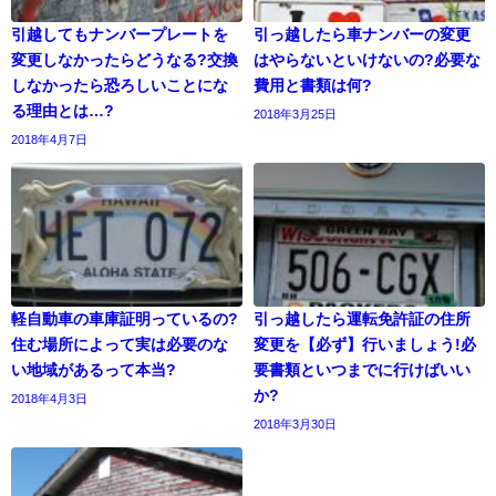
引越してもナンバープレートを
引っ越したら車ナンバーの変更
変更しなかったらどうなる?交換
はやらないといけないの?必要な
しなかったら恐ろしいことにな
費用と書類は何?
る理由とは…?
2018年3月25日
2018年4月7日
軽自動車の車庫証明っているの?
引っ越したら運転免許証の住所
住む場所によって実は必要のな
変更を【必ず】行いましょう!必
い地域があるって本当?
要書類といつまでに行けばいい
か?
2018年4月3日
2018年3月30日