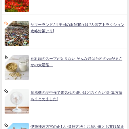
サマーランド7月平日の混雑状況は?人気アトラクション
攻略対策アリ!
豆乳鍋のスープが足りない!そんな時は台所の○○がまさ
かの大活躍！
扇風機の弱中強で電気代の違いはどのくらい?計算方法
もまとめました!
伊勢神宮内宮の正しい参拝方法！お願い事とお賽銭禁止