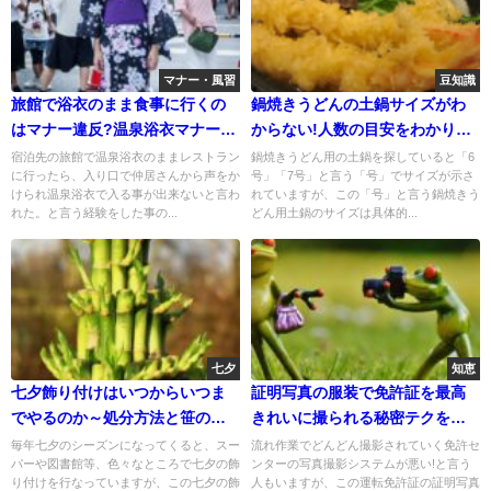
マナー・風習
豆知識
旅館で浴衣のまま食事に行くの
鍋焼きうどんの土鍋サイズがわ
はマナー違反?温泉浴衣マナーの
からない!人数の目安をわかりや
真実とは!?
すくまとめてみました!
宿泊先の旅館で温泉浴衣のままレストラン
鍋焼きうどん用の土鍋を探していると「6
に行ったら、入り口で仲居さんから声をか
号」「7号」と言う「号」でサイズが示さ
けられ温泉浴衣で入る事が出来ないと言わ
れていますが、この「号」と言う鍋焼きう
れた。と言う経験をした事の...
どん用土鍋のサイズは具体的...
七夕
知恵
七夕飾り付けはいつからいつま
証明写真の服装で免許証を最高
でやるのか～処分方法と笹の葉
きれいに撮られる秘密テクを大
の保存方法まで徹底解説!
公開!
毎年七夕のシーズンになってくると、スー
流れ作業でどんどん撮影されていく免許セ
パーや図書館等、色々なところで七夕の飾
ンターの写真撮影システムが悪い!と言う
り付けを行なっていますが、この七夕の飾
人もいますが、この運転免許証の証明写真