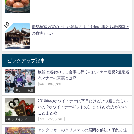
伊勢神宮内宮の正しい参拝方法！お願い事とお賽銭禁止
の真実とは?
ピックアップ記事
旅館で浴衣のまま食事に行くのはマナー違反?温泉浴
衣マナーの真実とは!?
浴衣
旅館
食事
マナー・風習
2018年のホワイトデーは平日だけどいつ渡したらい
いの!?ホワイトデーギフトの知っておいた方がいい
ことまとめ
バレンタインデー・
方法
いつ
お返し
ホワイトデー
ケンタッキーのクリスマスの疑問を解決！予約方法