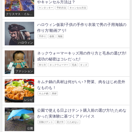
やキャンセル方法は？
ケンタッキー
予約方法
キャンセル方法
クリスマス・イルミ
ネーション
ハロウィン仮装!子供の手作り衣装で男の子用海賊の
作り方!動画アリ!
手作り
仮装
海賊
ハロウィン
ネックウォーマーキッズ用の作り方と毛糸の選び方!
成功の秘密はコレだった!
作り方
ネックウォーマー
毛糸
キッズ
ファッション
キムチ鍋の具材は何がいい？野菜、肉をはじめ意外
なものも！
キムチ鍋
具材
レシピ
公園で使える日よけテント購入前の選び方!たためな
かった実体験に基づくアドバイス
日除けテント
選び方
たためない
公園