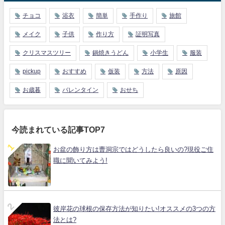
チョコ
浴衣
簡単
手作り
旅館
メイク
子供
作り方
証明写真
クリスマスツリー
鍋焼きうどん
小学生
服装
pickup
おすすめ
仮装
方法
原因
お歳暮
バレンタイン
おせち
今読まれている記事TOP7
お盆の飾り方は曹洞宗ではどうしたら良いの?現役ご住
職に聞いてみよう!
彼岸花の球根の保存方法が知りたい!オススメの3つの方
法とは?