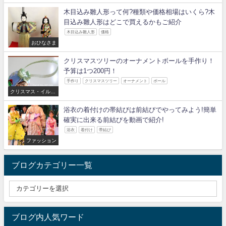
木目込み雛人形って何?種類や価格相場はいくら?木
目込み雛人形はどこで買えるかもご紹介
木目込み雛人形
価格
おひなさま
クリスマスツリーのオーナメントボールを手作り！
予算は1つ200円！
手作り
クリスマスツリー
オーナメント
ボール
クリスマス・イルミ
ネーション
浴衣の着付けの帯結びは前結びでやってみよう!簡単
確実に出来る前結びを動画で紹介!
浴衣
着付け
帯結び
ファッション
ブログカテゴリー一覧
ブログ内人気ワード