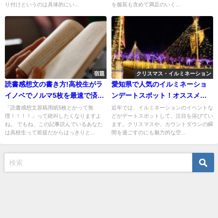
り付けというのは具体的にい...
を服装も含めて満足のいく...
宿題
クリスマス・イルミネーション
読書感想文の書き方!高校生がラ
愛知県で人気のイルミネーショ
イノベでノルマ5枚を最速で済ま
ンデートスポット！オススメは
せる方法!
どこ！？
「読書感想文原稿用紙5枚とかって無
近年では、イルミネーションのイベントな
理！！！！」って絶叫したくなりますよ
どがデートスポットして、注目を浴びてい
ね。 でもね、この記事読んでいるあなた
ます。クリスマスや、カウントダウンの瞬
は高校生って前提だからはっきりと...
間を過ごすのにも魅力的な空...