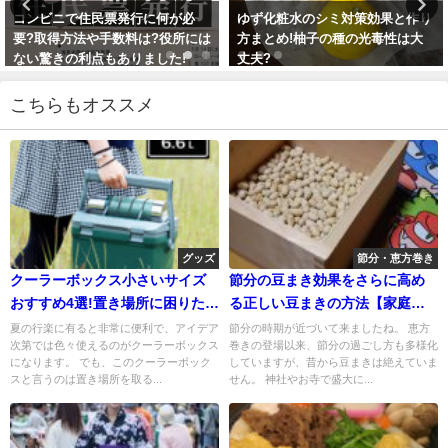
コンビニで住民票発行に何が必
ゆず化粧水のシミ対策効果と作り
要?取得方法や手数料は?役所には
方まとめ!柚子の種の光毒性は大
ない驚きの利点もありました!
丈夫?
2018年4月13日
2017年10月7日
こちらもオススメ
グッズ
節分・恵方巻き
クーラーボックス小さいサイズ
節分の豆まき効果をさらに高め
おすすめ4選!置き場所に困りたく
る正しい豆まきの方法【家庭
無い人必見!
編】
夏の行楽に有ると非常に便利で、アイデア
節分の時期が近づいて来ましたね。 恵方
次第では色々使えるのがクーラーボックス
巻きの登場以来、節分の過ごし方も多様化
になります。 でも、このクーラーボック
していますが、昔から豆まきは絶えていま
スと言うのは置き場所を取る...
せん。 神社やお寺で盛大に...