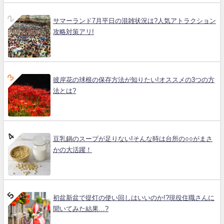
サマーランド7月平日の混雑状況は?人気アトラクション
攻略対策アリ!
彼岸花の球根の保存方法が知りたい!オススメの3つの方
法とは?
豆乳鍋のスープが足りない!そんな時は台所の○○がまさ
かの大活躍！
初盆新盆で提灯の使い回しはいいのか!?現役住職さんに
聞いてみた結果…?