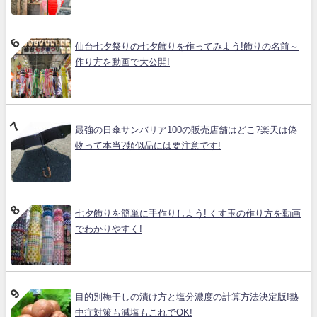
仙台七夕祭りの七夕飾りを作ってみよう!飾りの名前～
作り方を動画で大公開!
最強の日傘サンバリア100の販売店舗はどこ?楽天は偽
物って本当?類似品には要注意です!
七夕飾りを簡単に手作りしよう! くす玉の作り方を動画
でわかりやすく!
目的別梅干しの漬け方と塩分濃度の計算方法決定版!熱
中症対策も減塩もこれでOK!