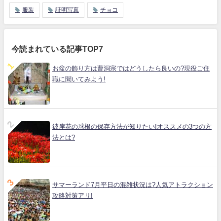
服装
証明写真
チョコ
今読まれている記事TOP7
お盆の飾り方は曹洞宗ではどうしたら良いの?現役ご住
職に聞いてみよう!
彼岸花の球根の保存方法が知りたい!オススメの3つの方
法とは?
サマーランド7月平日の混雑状況は?人気アトラクション
攻略対策アリ!