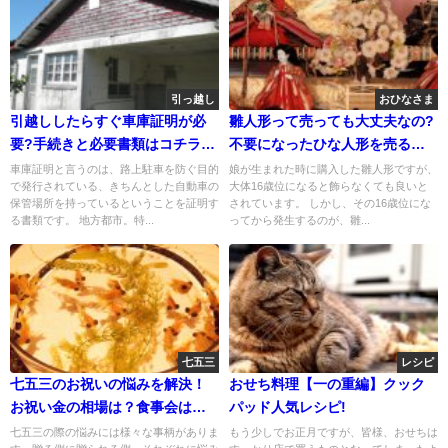
引っ越し
おひなさま
引越ししたらすぐ車庫証明が必
雛人形って売っても大丈夫なの?
要?手続きと必要書類はコチラで
不要になったひな人形を売るの
す
はどこで?オススメの方法は?
車庫証明と言うのは、路上駐車を防ぐ目的
娘が生まれた時に購入した雛人形ですが、
で発行されている、きちんとした自動車の
大体16歳位になると飾らなくても良いと
保管場所を持っているということを証明す
されています。 しかし、その16歳位にな
る書類です。 地方都市。特...
ってから発生するのが、雛...
七五三
レシピ
七五三のお祝いの悩みを解決！
おせち料理【一の重編】クック
お祝い金の相場は？食事会はど
パッド人気レシピ!
うするの？
七五三の際の悩みには様々な事柄がありま
もう少しでお正月ですが、皆様、おせちは