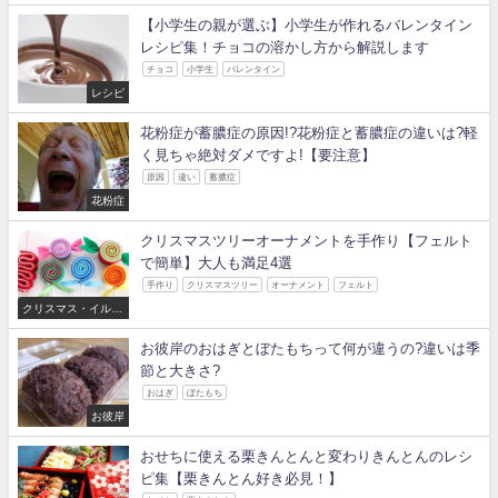
【小学生の親が選ぶ】小学生が作れるバレンタイン
レシピ集！チョコの溶かし方から解説します
チョコ
小学生
バレンタイン
レシピ
花粉症が蓄膿症の原因!?花粉症と蓄膿症の違いは?軽
く見ちゃ絶対ダメですよ!【要注意】
原因
違い
蓄膿症
花粉症
クリスマスツリーオーナメントを手作り【フェルト
で簡単】大人も満足4選
手作り
クリスマスツリー
オーナメント
フェルト
クリスマス・イルミ
ネーション
お彼岸のおはぎとぼたもちって何が違うの?違いは季
節と大きさ?
おはぎ
ぼたもち
お彼岸
おせちに使える栗きんとんと変わりきんとんのレシ
ピ集【栗きんとん好き必見！】