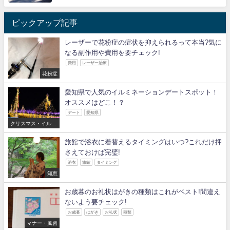
ピックアップ記事
レーザーで花粉症の症状を抑えられるって本当?気に
なる副作用や費用を要チェック!
費用
レーザー治療
花粉症
愛知県で人気のイルミネーションデートスポット！
オススメはどこ！？
デート
愛知県
クリスマス・イルミ
ネーション
旅館で浴衣に着替えるタイミングはいつ?これだけ押
さえておけば完璧!
浴衣
旅館
タイミング
知恵
お歳暮のお礼状はがきの種類はこれがベスト!間違え
ないよう要チェック!
お歳暮
はがき
お礼状
種類
マナー・風習