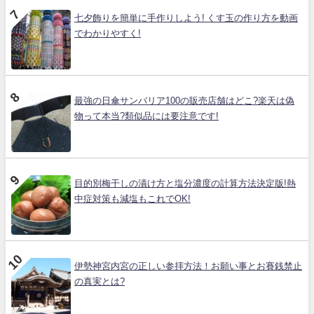
七夕飾りを簡単に手作りしよう! くす玉の作り方を動画
でわかりやすく!
最強の日傘サンバリア100の販売店舗はどこ?楽天は偽
物って本当?類似品には要注意です!
目的別梅干しの漬け方と塩分濃度の計算方法決定版!熱
中症対策も減塩もこれでOK!
伊勢神宮内宮の正しい参拝方法！お願い事とお賽銭禁止
の真実とは?