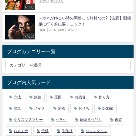
おせち
栗きんとん
レシピ
メガネがゆるい時の調整って無料なの?【注意】眼鏡
屋に行く前に要チェック！
無料
メガネ
調整
ゆるい
グッズ
ブログカテゴリー一覧
ブログ内人気ワード
方法
旅館
原因
お歳暮
作り方
簡単
メイク
浴衣
おせち
pickup
クリスマスツリー
小学生
鍋焼きうどん
仮装
おすすめ
子供
手作り
バレンタイン