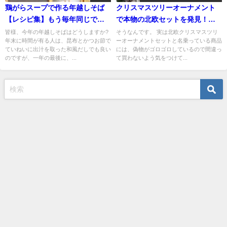
鶏がらスープで作る年越しそば
クリスマスツリーオーナメント
【レシピ集】もう毎年同じでし
で本物の北欧セットを発見！つ
ょとは言わせません！
いに日本上陸!
皆様、今年の年越しそばはどうしますか?
そうなんです。 実は北欧クリスマスツリ
年末に時間が有る人は、昆布とかつお節で
ーオーナメントセットと名乗っている商品
ていねいに出汁を取った和風だしでも良い
には、偽物がゴロゴロしているので間違っ
のですが、一年の最後に、...
て買わないよう気をつけて...