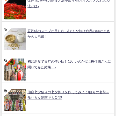
彼岸花の球根の保存方法が知りたい!オススメの3つの方
法とは?
豆乳鍋のスープが足りない!そんな時は台所の○○がまさ
かの大活躍！
初盆新盆で提灯の使い回しはいいのか!?現役住職さんに
聞いてみた結果…?
仙台七夕祭りの七夕飾りを作ってみよう!飾りの名前～
作り方を動画で大公開!