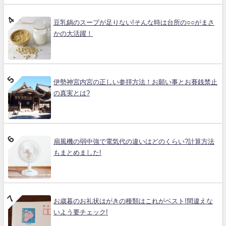
豆乳鍋のスープが足りない!そんな時は台所の○○がまさ
かの大活躍！
伊勢神宮内宮の正しい参拝方法！お願い事とお賽銭禁止
の真実とは?
扇風機の弱中強で電気代の違いはどのくらい?計算方法
もまとめました!
お歳暮のお礼状はがきの種類はこれがベスト!間違えな
いよう要チェック!