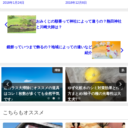
2018年1月24日
2018年12月8日
おみくじの順番って神社によって違うの？熱田神社
と川崎大師は？
鏡餅っていつまで飾るの？地域によっての違いなど
紹介
掃除
肌
窓ガラス大掃除にオススメの道具
ゆず化粧水のシミ対策効果と作り
はコレ！枚数が多くても全然平気
方まとめ!柚子の種の光毒性は大
です♪
丈夫?
2017年11月27日
2017年10月7日
こちらもオススメ