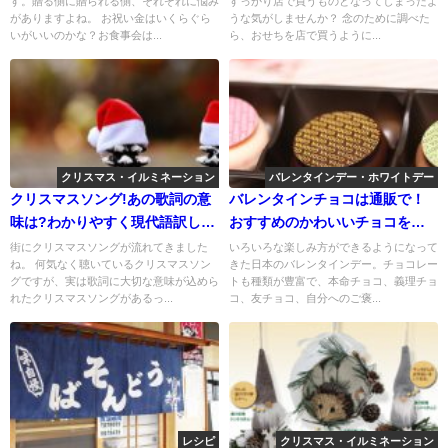
す。贈る側に贈られる側、それぞれに悩み
すっかり店で買うものとなってしまったよ
がありますよね。 お祝い金はいくらぐら
うな気がしませんか？ 念のために調べた
いがいいのかな？お食事会は...
ら、おせちを店で買うように...
クリスマス・イルミネーション
バレンタインデー・ホワイトデー
クリスマスソング!あの歌詞の意
バレンタインチョコは通販で！
味は?わかりやすく現代語訳して
おすすめのかわいいチョコをご
みた
紹介
街にクリスマスソングが流れてきました
いろいろな楽しみ方ができるようになって
ね。 何気なく聴いているクリスマスソン
きた日本のバレンタインデー。チョコレー
グですが、実は歌詞に大切な意味が込めら
トも種類が豊富で、本命チョコ、義理チョ
れたクリスマスソングがあるっ...
コ、友チョコ、自分へのご褒...
レシピ
クリスマス・イルミネーション