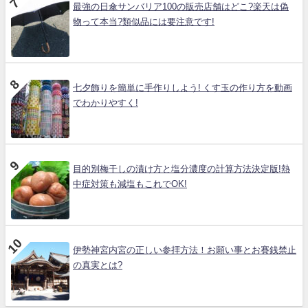
最強の日傘サンバリア100の販売店舗はどこ?楽天は偽
物って本当?類似品には要注意です!
七夕飾りを簡単に手作りしよう! くす玉の作り方を動画
でわかりやすく!
目的別梅干しの漬け方と塩分濃度の計算方法決定版!熱
中症対策も減塩もこれでOK!
伊勢神宮内宮の正しい参拝方法！お願い事とお賽銭禁止
の真実とは?