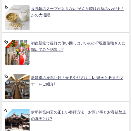
豆乳鍋のスープが足りない!そんな時は台所の○○がまさ
かの大活躍！
初盆新盆で提灯の使い回しはいいのか!?現役住職さんに
聞いてみた結果…?
新幹線の座席回転させるやり方はコレ!動画と必見のマ
ナーをご紹介!
伊勢神宮内宮の正しい参拝方法！お願い事とお賽銭禁止
の真実とは?