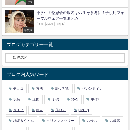
七夕
小学生の謝恩会の服装は○○生を参考に？子供用フォ
ーマルウェア一覧まとめ
服装
小学生
謝恩会
卒業式
ブログカテゴリー一覧
ブログ内人気ワード
チョコ
方法
証明写真
バレンタイン
仮装
原因
子供
浴衣
手作り
メイク
簡単
作り方
pickup
鍋焼きうどん
クリスマスツリー
おせち
お歳暮