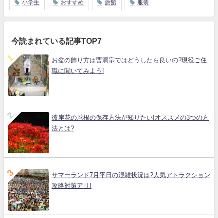
小学生
おすすめ
旅館
服装
今読まれている記事TOP7
お盆の飾り方は曹洞宗ではどうしたら良いの?現役ご住
職に聞いてみよう!
彼岸花の球根の保存方法が知りたい!オススメの3つの方
法とは?
サマーランド7月平日の混雑状況は?人気アトラクション
攻略対策アリ!