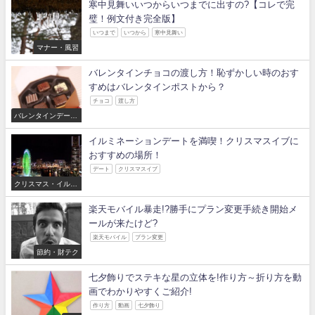
寒中見舞いいつからいつまでに出すの?【コレで完
璧！例文付き完全版】
いつまで
いつから
寒中見舞い
マナー・風習
バレンタインチョコの渡し方！恥ずかしい時のおす
すめはバレンタインポストから？
チョコ
渡し方
バレンタインデー・
ホワイトデー
イルミネーションデートを満喫！クリスマスイブに
おすすめの場所！
デート
クリスマスイブ
クリスマス・イルミ
ネーション
楽天モバイル暴走!?勝手にプラン変更手続き開始メ
ールが来たけど?
楽天モバイル
プラン変更
節約・財テク
七夕飾りでステキな星の立体を!作り方～折り方を動
画でわかりやすくご紹介!
作り方
動画
七夕飾り