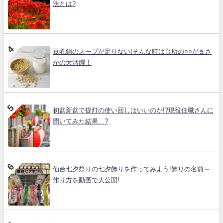
法とは?
豆乳鍋のスープが足りない!そんな時は台所の○○がまさ
かの大活躍！
初盆新盆で提灯の使い回しはいいのか!?現役住職さんに
聞いてみた結果…?
仙台七夕祭りの七夕飾りを作ってみよう!飾りの名前～
作り方を動画で大公開!