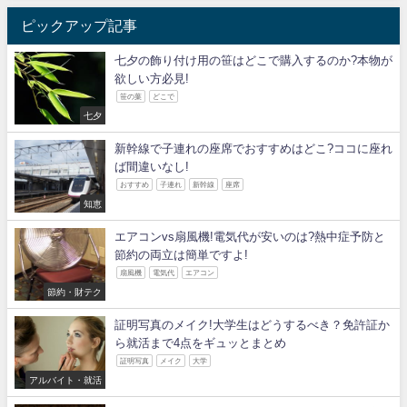
ピックアップ記事
七夕の飾り付け用の笹はどこで購入するのか?本物が
欲しい方必見!
笹の葉
どこで
七夕
新幹線で子連れの座席でおすすめはどこ?ココに座れ
ば間違いなし!
おすすめ
子連れ
新幹線
座席
知恵
エアコンvs扇風機!電気代が安いのは?熱中症予防と
節約の両立は簡単ですよ!
扇風機
電気代
エアコン
節約・財テク
証明写真のメイク!大学生はどうするべき？免許証か
ら就活まで4点をギュッとまとめ
証明写真
メイク
大学
アルバイト・就活