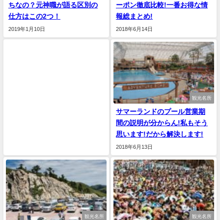
ちなの？元神職が語る区別の
ーポン徹底比較!一番お得な情
仕方はこの2つ！
報総まとめ!
2019年1月10日
2018年6月14日
観光名所
サマーランドのプール営業期
間の説明が分からん!私もそう
思います!だから解決します!
2018年6月13日
観光名所
観光名所