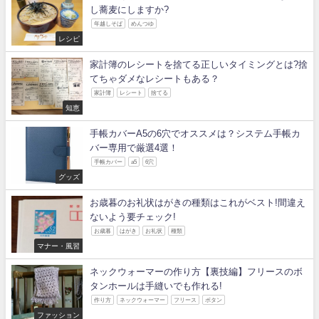
し蕎麦にしますか?
年越しそば
めんつゆ
レシピ
家計簿のレシートを捨てる正しいタイミングとは?捨
てちゃダメなレシートもある？
家計簿
レシート
捨てる
知恵
手帳カバーA5の6穴でオススメは？システム手帳カ
バー専用で厳選4選！
手帳カバー
a5
6穴
グッズ
お歳暮のお礼状はがきの種類はこれがベスト!間違え
ないよう要チェック!
お歳暮
はがき
お礼状
種類
マナー・風習
ネックウォーマーの作り方【裏技編】フリースのボ
タンホールは手縫いでも作れる!
作り方
ネックウォーマー
フリース
ボタン
ファッション