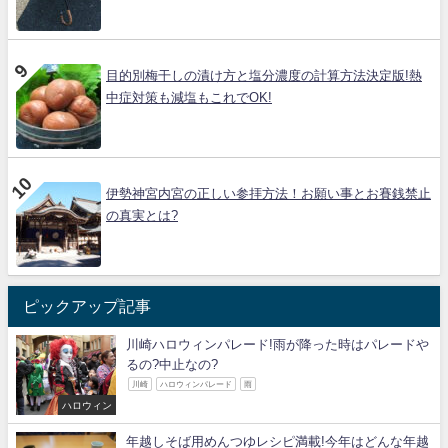
目的別梅干しの漬け方と塩分濃度の計算方法決定版!熱
中症対策も減塩もこれでOK!
伊勢神宮内宮の正しい参拝方法！お願い事とお賽銭禁止
の真実とは?
ピックアップ記事
川崎ハロウィンパレード!雨が降った時はパレードや
るの?中止なの?
川崎
ハロウィンパレード
雨
ハロウィン
年越しそば用めんつゆレシピ満載!今年はどんな年越