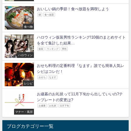
おいしい鍋の季節！食べ放題を満喫しよう
鍋
食べ放題
食べ物
ハロウィン仮装男性ランキング!10個のまとめサイト
を全て集計した結果…
仮装
ランキング
男性
ハロウィン
おせち料理の定番料理『なます』誰でも簡単人気レ
シピはコレだ！
おせち
なます
レシピ
お歳暮のお礼状って11月下旬から出していいの?テ
ンプレートの変更は?
お歳暮
お礼状
11月下旬
マナー・風習
ブログカテゴリー一覧