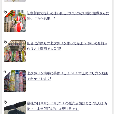
初盆新盆で提灯の使い回しはいいのか!?現役住職さんに
聞いてみた結果…?
仙台七夕祭りの七夕飾りを作ってみよう!飾りの名前～
作り方を動画で大公開!
七夕飾りを簡単に手作りしよう! くす玉の作り方を動画
でわかりやすく!
最強の日傘サンバリア100の販売店舗はどこ?楽天は偽
物って本当?類似品には要注意です!