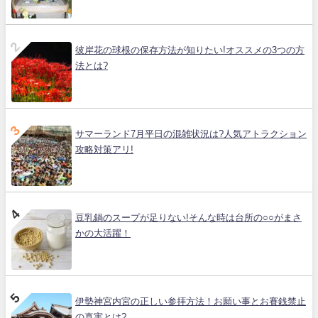
彼岸花の球根の保存方法が知りたい!オススメの3つの方
法とは?
サマーランド7月平日の混雑状況は?人気アトラクション
攻略対策アリ!
豆乳鍋のスープが足りない!そんな時は台所の○○がまさ
かの大活躍！
伊勢神宮内宮の正しい参拝方法！お願い事とお賽銭禁止
の真実とは?