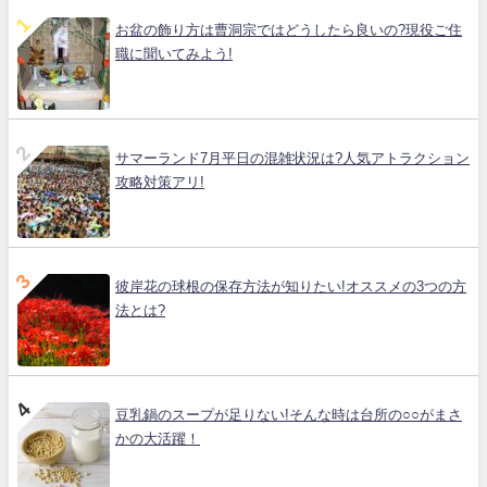
お盆の飾り方は曹洞宗ではどうしたら良いの?現役ご住
職に聞いてみよう!
サマーランド7月平日の混雑状況は?人気アトラクション
攻略対策アリ!
彼岸花の球根の保存方法が知りたい!オススメの3つの方
法とは?
豆乳鍋のスープが足りない!そんな時は台所の○○がまさ
かの大活躍！