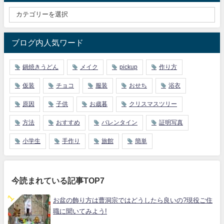
ブログ内人気ワード
鍋焼きうどん
メイク
pickup
作り方
仮装
チョコ
服装
おせち
浴衣
原因
子供
お歳暮
クリスマスツリー
方法
おすすめ
バレンタイン
証明写真
小学生
手作り
旅館
簡単
今読まれている記事TOP7
お盆の飾り方は曹洞宗ではどうしたら良いの?現役ご住
職に聞いてみよう!