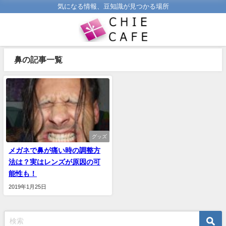
気になる情報、豆知識が見つかる場所
鼻の記事一覧
グッズ
メガネで鼻が痛い時の調整方
法は？実はレンズが原因の可
能性も！
2019年1月25日