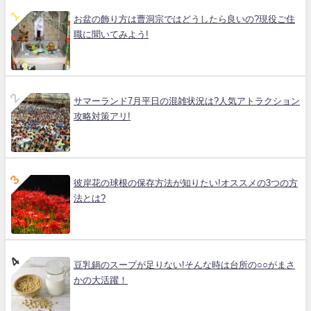
お盆の飾り方は曹洞宗ではどうしたら良いの?現役ご住
職に聞いてみよう!
サマーランド7月平日の混雑状況は?人気アトラクション
攻略対策アリ!
彼岸花の球根の保存方法が知りたい!オススメの3つの方
法とは?
豆乳鍋のスープが足りない!そんな時は台所の○○がまさ
かの大活躍！