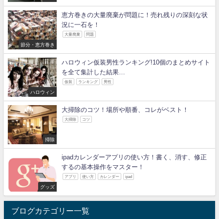
恵方巻きの大量廃棄が問題に！売れ残りの深刻な状
況に一石を！
大量廃棄
問題
節分・恵方巻き
ハロウィン仮装男性ランキング!10個のまとめサイト
を全て集計した結果…
仮装
ランキング
男性
ハロウィン
大掃除のコツ！場所や順番、コレがベスト！
大掃除
コツ
掃除
ipadカレンダーアプリの使い方！書く、消す、修正
するの基本操作をマスター！
アプリ
使い方
カレンダー
ipad
グッズ
ブログカテゴリー一覧