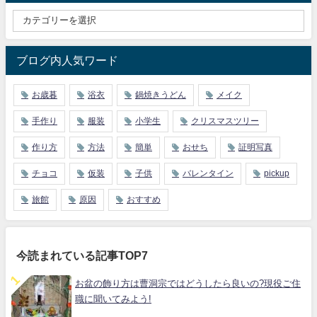
ブログ内人気ワード
お歳暮
浴衣
鍋焼きうどん
メイク
手作り
服装
小学生
クリスマスツリー
作り方
方法
簡単
おせち
証明写真
チョコ
仮装
子供
バレンタイン
pickup
旅館
原因
おすすめ
今読まれている記事TOP7
お盆の飾り方は曹洞宗ではどうしたら良いの?現役ご住
職に聞いてみよう!