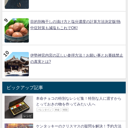
目的別梅干しの漬け方と塩分濃度の計算方法決定版!熱
中症対策も減塩もこれでOK!
伊勢神宮内宮の正しい参拝方法！お願い事とお賽銭禁止
の真実とは?
ピックアップ記事
本命チョコの特別なレシピ集！特別な人に渡すから
とっておきの物を作ってみたい人へ
バレンタイン
本命
特別
レシピ
ケンタッキーのクリスマスの疑問を解決！予約方法