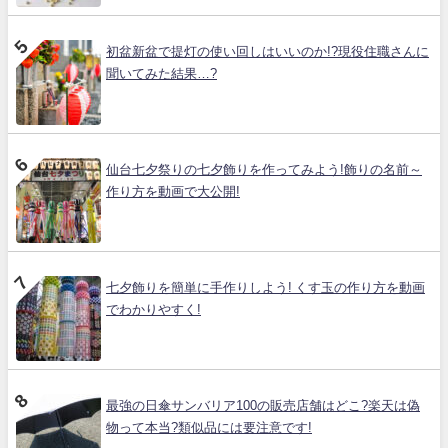
初盆新盆で提灯の使い回しはいいのか!?現役住職さんに
聞いてみた結果…?
仙台七夕祭りの七夕飾りを作ってみよう!飾りの名前～
作り方を動画で大公開!
七夕飾りを簡単に手作りしよう! くす玉の作り方を動画
でわかりやすく!
最強の日傘サンバリア100の販売店舗はどこ?楽天は偽
物って本当?類似品には要注意です!