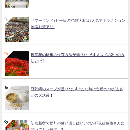
サマーランド7月平日の混雑状況は?人気アトラクション
攻略対策アリ!
彼岸花の球根の保存方法が知りたい!オススメの3つの方
法とは?
豆乳鍋のスープが足りない!そんな時は台所の○○がまさ
かの大活躍！
初盆新盆で提灯の使い回しはいいのか!?現役住職さんに
聞いてみた結果…?