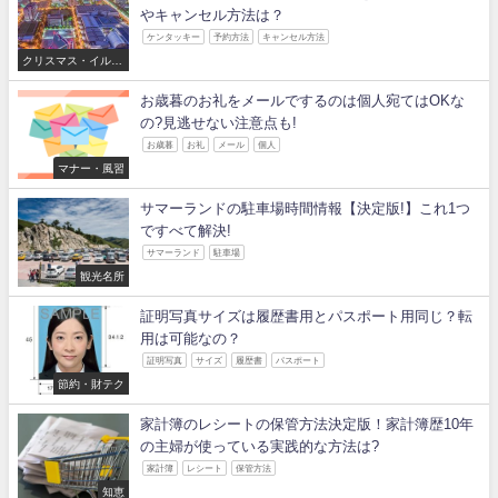
やキャンセル方法は？
ケンタッキー
予約方法
キャンセル方法
クリスマス・イルミ
ネーション
お歳暮のお礼をメールでするのは個人宛てはOKな
の?見逃せない注意点も!
お歳暮
お礼
メール
個人
マナー・風習
サマーランドの駐車場時間情報【決定版!】これ1つ
ですべて解決!
サマーランド
駐車場
観光名所
証明写真サイズは履歴書用とパスポート用同じ？転
用は可能なの？
証明写真
サイズ
履歴書
パスポート
節約・財テク
家計簿のレシートの保管方法決定版！家計簿歴10年
の主婦が使っている実践的な方法は?
家計簿
レシート
保管方法
知恵