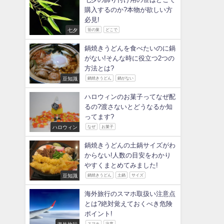
購入するのか?本物が欲しい方
必見!
七夕
笹の葉
どこで
鍋焼きうどんを食べたいのに鍋
がない!そんな時に役立つ2つの
方法とは?
豆知識
鍋焼きうどん
鍋がない
ハロウィンのお菓子ってなぜ配
るの?渡さないとどうなるか知
ってます?
ハロウィン
なぜ
お菓子
鍋焼きうどんの土鍋サイズがわ
からない!人数の目安をわかり
やすくまとめてみました!
豆知識
鍋焼きうどん
土鍋
サイズ
海外旅行のスマホ取扱い注意点
とは?絶対覚えておくべき危険
ポイント!
海外旅行
スマホ
注意