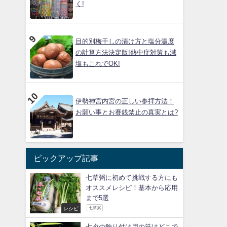
く!
目的別梅干しの漬け方と塩分濃度
の計算方法決定版!熱中症対策も減
塩もこれでOK!
伊勢神宮内宮の正しい参拝方法！
お願い事とお賽銭禁止の真実とは?
ピックアップ記事
七草粥に初めて挑戦する方にも
オススメレシピ！基本から応用
まで5選
レシピ
七草粥
七夕の飾り付け用の笹はどこで