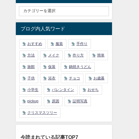
ブログ内人気ワード
おすすめ
服装
手作り
方法
メイク
作り方
簡単
旅館
仮装
鍋焼きうどん
子供
浴衣
チョコ
お歳暮
小学生
バレンタイン
おせち
pickup
原因
証明写真
クリスマスツリー
今読まれている記事TOP7