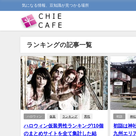
気になる情報、豆知識が見つかる場所
ランキングの記事一覧
ハロウィン
仮装
ランキング
男性
初詣
神
ハロウィン仮装男性ランキング!10個
初詣は神
のまとめサイトを全て集計した結
九州エリ