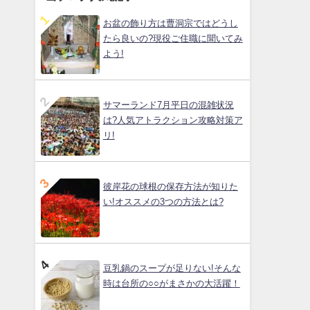
お盆の飾り方は曹洞宗ではどうし
たら良いの?現役ご住職に聞いてみ
よう!
サマーランド7月平日の混雑状況
は?人気アトラクション攻略対策ア
リ!
彼岸花の球根の保存方法が知りた
い!オススメの3つの方法とは?
豆乳鍋のスープが足りない!そんな
時は台所の○○がまさかの大活躍！