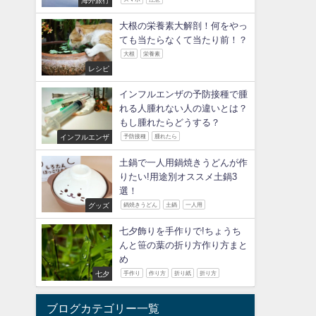
大根の栄養素大解剖！何をやっ
ても当たらなくて当たり前！？
大根
栄養素
レシピ
インフルエンザの予防接種で腫
れる人腫れない人の違いとは？
もし腫れたらどうする？
インフルエンザ
予防接種
腫れたら
土鍋で一人用鍋焼きうどんが作
りたい!用途別オススメ土鍋3
選！
グッズ
鍋焼きうどん
土鍋
一人用
七夕飾りを手作りで!ちょうち
んと笹の葉の折り方作り方まと
め
七夕
手作り
作り方
折り紙
折り方
ブログカテゴリー一覧