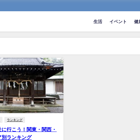
生活
イベント
健
社
ランキング
社に行こう！関東・関西・
ア別ランキング