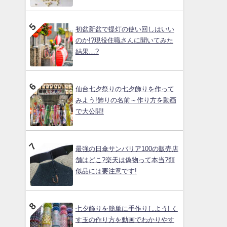
初盆新盆で提灯の使い回しはいい
のか!?現役住職さんに聞いてみた
結果…?
仙台七夕祭りの七夕飾りを作って
みよう!飾りの名前～作り方を動画
で大公開!
最強の日傘サンバリア100の販売店
舗はどこ?楽天は偽物って本当?類
似品には要注意です!
七夕飾りを簡単に手作りしよう! く
す玉の作り方を動画でわかりやす