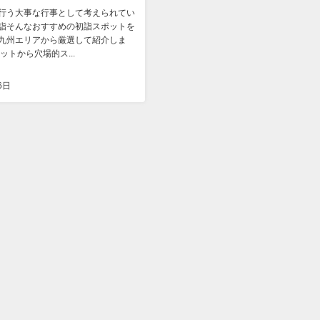
行う大事な行事として考えられてい
詣そんなおすすめの初詣スポットを
九州エリアから厳選して紹介しま
ットから穴場的ス...
6日