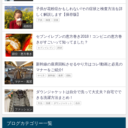
子供が花粉症かもしれない!その症状と検査方法を詳
しく解説します【保存版】
子供
検査
症状
花粉症
セブンイレブンの恵方巻き2018！コンビニの恵方巻
きがすごいって知ってました？
セブンイレブン
2018
節分・恵方巻き
新幹線の座席回転させるやり方はコレ!動画と必見の
マナーをご紹介!
やり方
新幹線
座席
回転
マナー・風習
ダウンジャケットは自分で洗って大丈夫？自宅でで
きる洗濯方法まとめ！
方法
洗濯
ダウンジャケット
自分
ファッション
ブログカテゴリー一覧