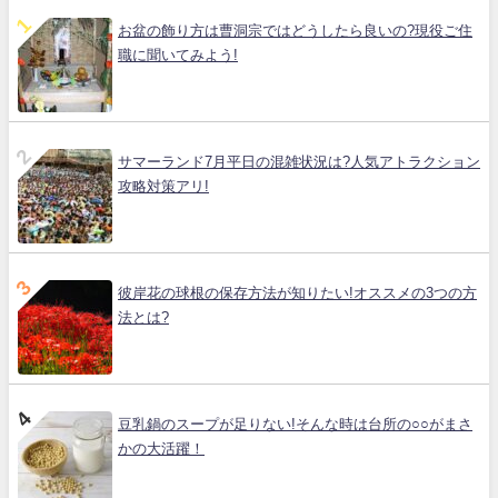
お盆の飾り方は曹洞宗ではどうしたら良いの?現役ご住
職に聞いてみよう!
サマーランド7月平日の混雑状況は?人気アトラクション
攻略対策アリ!
彼岸花の球根の保存方法が知りたい!オススメの3つの方
法とは?
豆乳鍋のスープが足りない!そんな時は台所の○○がまさ
かの大活躍！