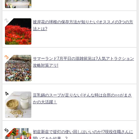
彼岸花の球根の保存方法が知りたい!オススメの3つの方
法とは?
サマーランド7月平日の混雑状況は?人気アトラクション
攻略対策アリ!
豆乳鍋のスープが足りない!そんな時は台所の○○がまさ
かの大活躍！
初盆新盆で提灯の使い回しはいいのか!?現役住職さんに
聞いてみた結果…?