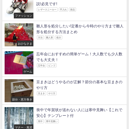
説!必見です!
レザースニーカー
手入れ
新品
ファッション
雛人形を処分したい!定番から今時のやり方まで雛人
形を処分する方法まとめ
方法
雛人形
処分
おひなさま
忘年会におすすめの簡単ゲーム！大人数でも少人数
でも大丈夫！
忘年会
ビンゴ
ゲーム
豆まきはどうやるのが正解？節分の基本な豆まきの
やり方
豆まき
やり方
節分・恵方巻き
喪中で年賀状が送れない人には寒中見舞い【これで
安心】テンプレート付
喪中
寒中見舞い
マナー・風習