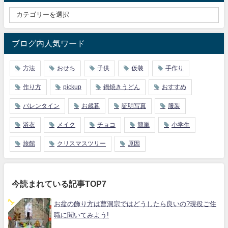
ブログ内人気ワード
方法
おせち
子供
仮装
手作り
作り方
pickup
鍋焼きうどん
おすすめ
バレンタイン
お歳暮
証明写真
服装
浴衣
メイク
チョコ
簡単
小学生
旅館
クリスマスツリー
原因
今読まれている記事TOP7
お盆の飾り方は曹洞宗ではどうしたら良いの?現役ご住
職に聞いてみよう!