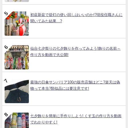
初盆新盆で提灯の使い回しはいいのか!?現役住職さんに
聞いてみた結果…?
仙台七夕祭りの七夕飾りを作ってみよう!飾りの名前～
作り方を動画で大公開!
最強の日傘サンバリア100の販売店舗はどこ?楽天は偽
物って本当?類似品には要注意です!
七夕飾りを簡単に手作りしよう! くす玉の作り方を動画
でわかりやすく!