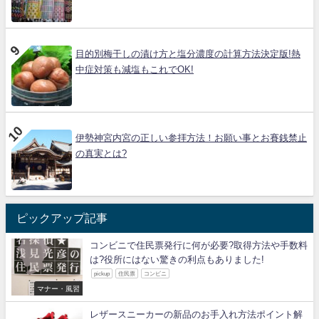
目的別梅干しの漬け方と塩分濃度の計算方法決定版!熱
中症対策も減塩もこれでOK!
伊勢神宮内宮の正しい参拝方法！お願い事とお賽銭禁止
の真実とは?
ピックアップ記事
コンビニで住民票発行に何が必要?取得方法や手数料
は?役所にはない驚きの利点もありました!
pickup
住民票
コンビニ
マナー・風習
レザースニーカーの新品のお手入れ方法ポイント解