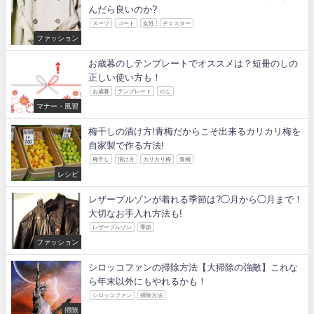
んだら良いのか?
スーツ
コート
女性
チェスター
ファッション
お歳暮のしテンプレートでオススメは？短冊のしの
正しい使い方も！
お歳暮
テンプレート
のし
マナー・風習
梅干しの漬け方!青梅だからこそ出来るカリカリ梅を
自家製で作る方法!
梅干し
漬け方
カリカリ梅
青梅
レシピ
レザーブルゾンが着れる季節は?◯月から◯月まで！
大切なお手入れ方法も!
レザーブルゾン
季節
ファッション
シロッコファンの掃除方法【大掃除の強敵】これな
ら年末以外にもやれるかも！
シロッコファン
掃除方法
掃除