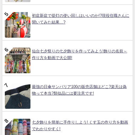
初盆新盆で提灯の使い回しはいいのか!?現役住職さんに
聞いてみた結果…?
仙台七夕祭りの七夕飾りを作ってみよう!飾りの名前～
作り方を動画で大公開!
最強の日傘サンバリア100の販売店舗はどこ?楽天は偽
物って本当?類似品には要注意です!
七夕飾りを簡単に手作りしよう! くす玉の作り方を動画
でわかりやすく!