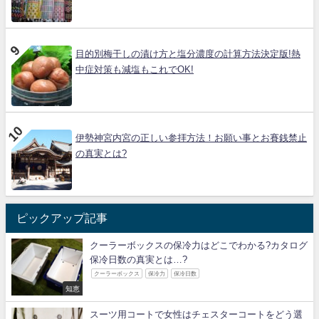
目的別梅干しの漬け方と塩分濃度の計算方法決定版!熱
中症対策も減塩もこれでOK!
伊勢神宮内宮の正しい参拝方法！お願い事とお賽銭禁止
の真実とは?
ピックアップ記事
クーラーボックスの保冷力はどこでわかる?カタログ
保冷日数の真実とは…?
クーラーボックス
保冷力
保冷日数
知恵
スーツ用コートで女性はチェスターコートをどう選