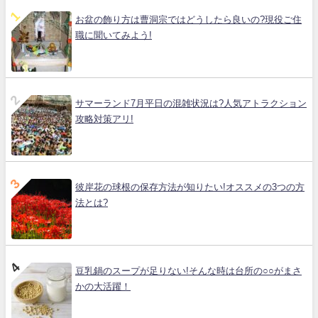
お盆の飾り方は曹洞宗ではどうしたら良いの?現役ご住
職に聞いてみよう!
サマーランド7月平日の混雑状況は?人気アトラクション
攻略対策アリ!
彼岸花の球根の保存方法が知りたい!オススメの3つの方
法とは?
豆乳鍋のスープが足りない!そんな時は台所の○○がまさ
かの大活躍！