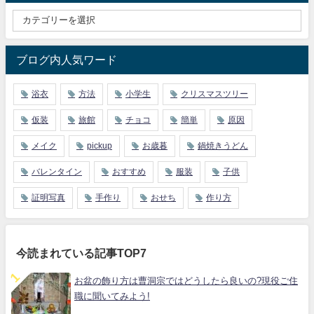
ブログ内人気ワード
浴衣
方法
小学生
クリスマスツリー
仮装
旅館
チョコ
簡単
原因
メイク
pickup
お歳暮
鍋焼きうどん
バレンタイン
おすすめ
服装
子供
証明写真
手作り
おせち
作り方
今読まれている記事TOP7
お盆の飾り方は曹洞宗ではどうしたら良いの?現役ご住
職に聞いてみよう!