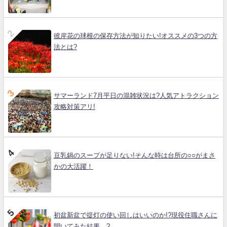
彼岸花の球根の保存方法が知りたい!オススメの3つの方
法とは?
サマーランド7月平日の混雑状況は?人気アトラクション
攻略対策アリ!
豆乳鍋のスープが足りない!そんな時は台所の○○がまさ
かの大活躍！
初盆新盆で提灯の使い回しはいいのか!?現役住職さんに
聞いてみた結果…?