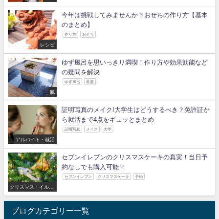
今年は挑戦してみませんか？おせちの作り方【基本
のまとめ】
作り方
おせち
レシピ
ゆず風呂を思いっきり満喫！作り方や効果効能など
の疑問を解決
ゆず風呂
冬至
肌
証明写真のメイク!大学生はどうするべき？免許証か
ら就活まで4点をギュッとまとめ
証明写真
メイク
大学
アルバイト・就活
セブンイレブンのクリスマスケーキの真実！当日予
約なしでも購入可能？
セブンイレブン
クリスマスケーキ
予約
クリスマス・イルミ
ネーション
ブログカテゴリー一覧