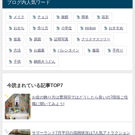
ブログ内人気ワード
メイク
チョコ
旅館
簡単
浴衣
おせち
作り方
小学生
pickup
おすすめ
仮装
原因
証明写真
クリスマスツリー
方法
お歳暮
バレンタイン
服装
手作り
子供
鍋焼きうどん
今読まれている記事TOP7
お盆の飾り方は曹洞宗ではどうしたら良いの?現役ご住
職に聞いてみよう!
サマーランド7月平日の混雑状況は?人気アトラクション