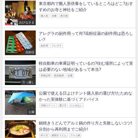
東京都内で雛人形供養をしているところはどこ?おす
すめのお寺と神社をご紹介
雛人形
供養
東京都
おひなさま
アレグラの副作用って何?花粉症薬の副作用は恐ろし
い?
副作用
アレグラ
花粉症
軽自動車の車庫証明っているの?住む場所によって実
は必要のない地域があるって本当?
車庫証明
軽自動車
必要
引っ越し
公園で使える日よけテント購入前の選び方!たためな
かった実体験に基づくアドバイス
日除けテント
選び方
たためない
公園
鍋焼きうどんでアルミ鍋の作り方と失敗しないコツ!
分別から再利用までご紹介!
作り方
鍋焼きうどん
アルミ鍋