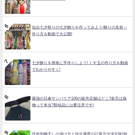
仙台七夕祭りの七夕飾りを作ってみよう!飾りの名前～
作り方を動画で大公開!
七夕飾りを簡単に手作りしよう! くす玉の作り方を動画
でわかりやすく!
最強の日傘サンバリア100の販売店舗はどこ?楽天は偽
物って本当?類似品には要注意です!
目的別梅干しの漬け方と塩分濃度の計算方法決定版!熱