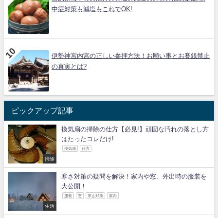
中症対策も減塩もこれでOK!
伊勢神宮内宮の正しい参拝方法！お願い事とお賽銭禁止
の真実とは?
ピックアップ記事
換気扇の掃除の仕方【必見!】頑固な汚れの落とし方
はたったコレだけ!
換気扇
仕方
掃除
寒さ対策の疑問を解決！家内や窓、外出時の服装を
大公開！
服装
窓
寒さ対策
家内
生活