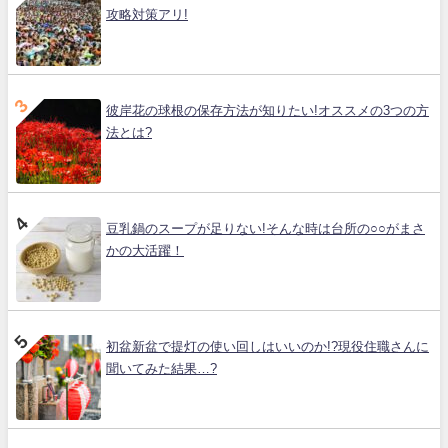
攻略対策アリ!
彼岸花の球根の保存方法が知りたい!オススメの3つの方
法とは?
豆乳鍋のスープが足りない!そんな時は台所の○○がまさ
かの大活躍！
初盆新盆で提灯の使い回しはいいのか!?現役住職さんに
聞いてみた結果…?