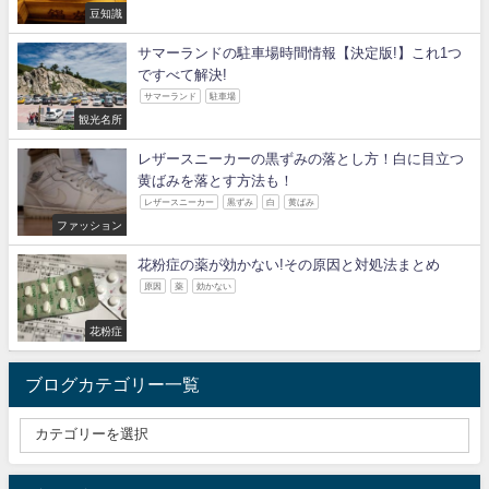
豆知識
サマーランドの駐車場時間情報【決定版!】これ1つ
ですべて解決!
サマーランド
駐車場
観光名所
レザースニーカーの黒ずみの落とし方！白に目立つ
黄ばみを落とす方法も！
レザースニーカー
黒ずみ
白
黄ばみ
ファッション
花粉症の薬が効かない!その原因と対処法まとめ
原因
薬
効かない
花粉症
ブログカテゴリー一覧