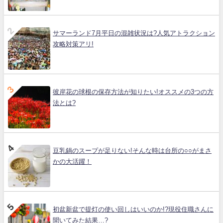
サマーランド7月平日の混雑状況は?人気アトラクション
攻略対策アリ!
彼岸花の球根の保存方法が知りたい!オススメの3つの方
法とは?
豆乳鍋のスープが足りない!そんな時は台所の○○がまさ
かの大活躍！
初盆新盆で提灯の使い回しはいいのか!?現役住職さんに
聞いてみた結果…?