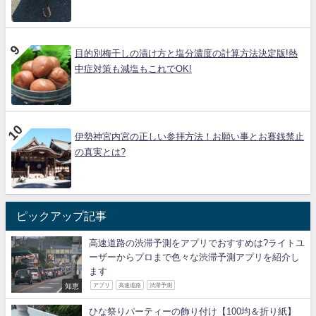
目的別梅干しの漬け方と塩分濃度の計算方法決定版!熱
中症対策も減塩もこれでOK!
伊勢神宮内宮の正しい参拝方法！お願い事とお賽銭禁止
の真実とは?
ピックアップ記事
高速道路の渋滞予測をアプリでおすすめは?ライトユ
ーザーからプロまで色々な渋滞予測アプリを紹介し
ます
知恵
アプリ
高速道路
渋滞予測
ひな祭りパーティーの飾り付け【100均＆折り紙】