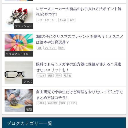
レザースニーカーの新品のお手入れ方法ポイント解
説!必見です!
レザースニーカー
手入れ
新品
ファッション
3歳の子にクリスマスプレゼントを贈ろう！オススメ
は絵本や知育玩具？
3歳
プレゼント
絵本
クリスマス・イルミ
ネーション
眼科でもらうメガネの処方箋に保健が使える？見逃
せないメリットも！
メガネ
保険
眼科
処方箋
グッズ
自由研究で小学生だけど料理をやりたいって?上手な
まとめ方はコチラ!
小学生
自由研究
料理
まとめ
宿題
ブログカテゴリー一覧