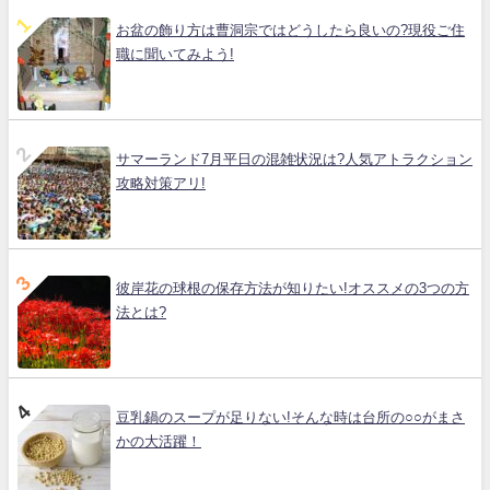
お盆の飾り方は曹洞宗ではどうしたら良いの?現役ご住
職に聞いてみよう!
サマーランド7月平日の混雑状況は?人気アトラクション
攻略対策アリ!
彼岸花の球根の保存方法が知りたい!オススメの3つの方
法とは?
豆乳鍋のスープが足りない!そんな時は台所の○○がまさ
かの大活躍！