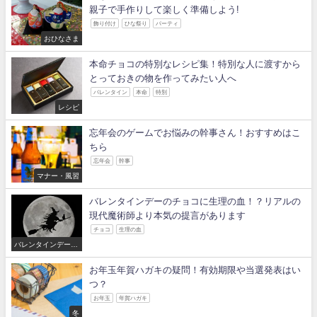
親子で手作りして楽しく準備しよう!
飾り付け
ひな祭り
パーティ
おひなさま
本命チョコの特別なレシピ集！特別な人に渡すから
とっておきの物を作ってみたい人へ
バレンタイン
本命
特別
レシピ
忘年会のゲームでお悩みの幹事さん！おすすめはこ
ちら
忘年会
幹事
マナー・風習
バレンタインデーのチョコに生理の血！？リアルの
現代魔術師より本気の提言があります
チョコ
生理の血
バレンタインデー・
ホワイトデー
お年玉年賀ハガキの疑問！有効期限や当選発表はい
つ？
お年玉
年賀ハガキ
冬