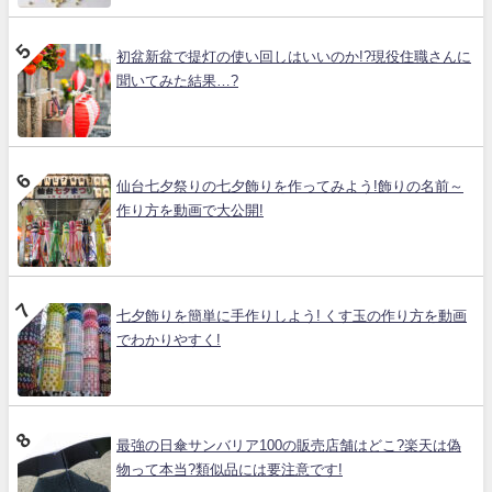
初盆新盆で提灯の使い回しはいいのか!?現役住職さんに
聞いてみた結果…?
仙台七夕祭りの七夕飾りを作ってみよう!飾りの名前～
作り方を動画で大公開!
七夕飾りを簡単に手作りしよう! くす玉の作り方を動画
でわかりやすく!
最強の日傘サンバリア100の販売店舗はどこ?楽天は偽
物って本当?類似品には要注意です!