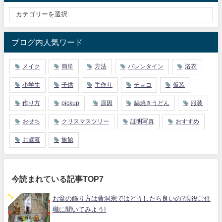
ブログ内人気ワード
メイク
簡単
方法
バレンタイン
浴衣
小学生
子供
手作り
チョコ
仮装
作り方
pickup
原因
鍋焼きうどん
服装
おせち
クリスマスツリー
証明写真
おすすめ
お歳暮
旅館
今読まれている記事TOP7
お盆の飾り方は曹洞宗ではどうしたら良いの?現役ご住
職に聞いてみよう!