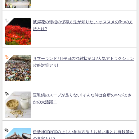
彼岸花の球根の保存方法が知りたい!オススメの3つの方
法とは?
サマーランド7月平日の混雑状況は?人気アトラクション
攻略対策アリ!
豆乳鍋のスープが足りない!そんな時は台所の○○がまさ
かの大活躍！
伊勢神宮内宮の正しい参拝方法！お願い事とお賽銭禁止
の真実とは?