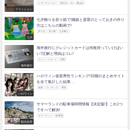
レザースニーカー
黒ずみ
白
黄ばみ
ファッション
七夕飾りを折り紙で!織姫と彦星のとっておきの作り
方はこちらの動画で!
作り方
折り紙
七夕飾り
七夕
海外旅行にクレジットカードは何枚持っていけばい
い?正解と理由はコレ!
クレジットカード
何枚
海外旅行
ハロウィン仮装男性ランキング!10個のまとめサイト
を全て集計した結果…
仮装
ランキング
男性
ハロウィン
サマーランドの駐車場時間情報【決定版!】これ1つ
ですべて解決!
サマーランド
駐車場
観光名所