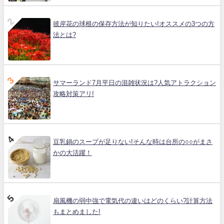
彼岸花の球根の保存方法が知りたい!オススメの3つの方
法とは?
サマーランド7月平日の混雑状況は?人気アトラクション
攻略対策アリ!
豆乳鍋のスープが足りない!そんな時は台所の○○がまさ
かの大活躍！
扇風機の弱中強で電気代の違いはどのくらい?計算方法
もまとめました!