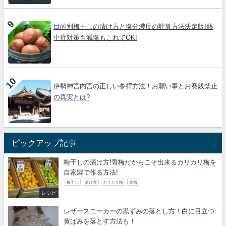
目的別梅干しの漬け方と塩分濃度の計算方法決定版!熱
中症対策も減塩もこれでOK!
伊勢神宮内宮の正しい参拝方法！お願い事とお賽銭禁止
の真実とは?
ピックアップ記事
梅干しの漬け方!青梅だからこそ出来るカリカリ梅を
自家製で作る方法!
梅干し
漬け方
カリカリ梅
青梅
レシピ
レザースニーカーの黒ずみの落とし方！白に目立つ
黄ばみを落とす方法も！