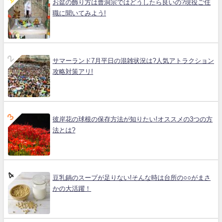
お盆の飾り方は曹洞宗ではどうしたら良いの?現役ご住
職に聞いてみよう!
サマーランド7月平日の混雑状況は?人気アトラクション
攻略対策アリ!
彼岸花の球根の保存方法が知りたい!オススメの3つの方
法とは?
豆乳鍋のスープが足りない!そんな時は台所の○○がまさ
かの大活躍！