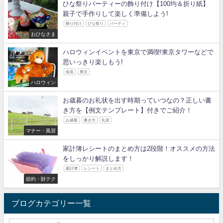
ひな祭りパーティーの飾り付け【100均＆折り紙】
親子で手作りして楽しく準備しよう!
飾り付け
ひな祭り
パーティ
おひなさま
ハロウィンイベントを東京で満喫!東京タワーなどで
思いっきり楽しもう!
仮装
東京
ハロウィン
お歳暮のお礼状を出す時期っていつなの？正しい書
き方を【例文テンプレート】付きでご紹介！
お歳暮
書き方
礼状
マナー・風習
家計簿レシートのまとめ方は2段階！オススメの方法
をしっかり解説します！
家計簿
レシート
まとめ方
節約・財テク
ブログカテゴリー一覧