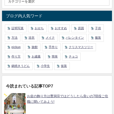
ブログ内人気ワード
証明写真
おせち
おすすめ
原因
子供
方法
浴衣
メイク
バレンタイン
服装
pickup
旅館
手作り
クリスマスツリー
作り方
お歳暮
簡単
チョコ
鍋焼きうどん
小学生
仮装
今読まれている記事TOP7
お盆の飾り方は曹洞宗ではどうしたら良いの?現役ご住
職に聞いてみよう!