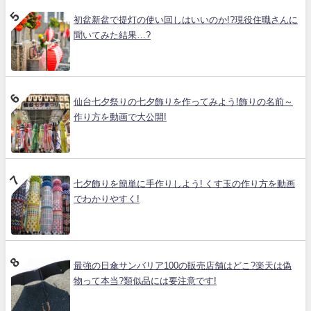
初盆新盆で提灯の使い回しはいいのか!?現役住職さんに
聞いてみた結果…?
仙台七夕祭りの七夕飾りを作ってみよう!飾りの名前～
作り方を動画で大公開!
七夕飾りを簡単に手作りしよう! くす玉の作り方を動画
でわかりやすく!
最強の日傘サンバリア100の販売店舗はどこ?楽天は偽
物って本当?類似品には要注意です!