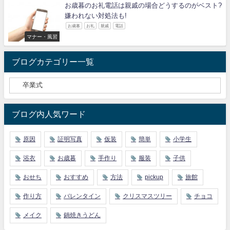
お歳暮のお礼電話は親戚の場合どうするのがベスト?
嫌われない対処法も!
お歳暮
お礼
親戚
電話
マナー・風習
ブログカテゴリー一覧
ブログ内人気ワード
原因
証明写真
仮装
簡単
小学生
浴衣
お歳暮
手作り
服装
子供
おせち
おすすめ
方法
pickup
旅館
作り方
バレンタイン
クリスマスツリー
チョコ
メイク
鍋焼きうどん