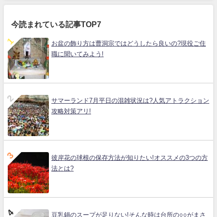
今読まれている記事TOP7
お盆の飾り方は曹洞宗ではどうしたら良いの?現役ご住
職に聞いてみよう!
サマーランド7月平日の混雑状況は?人気アトラクション
攻略対策アリ!
彼岸花の球根の保存方法が知りたい!オススメの3つの方
法とは?
豆乳鍋のスープが足りない!そんな時は台所の○○がまさ