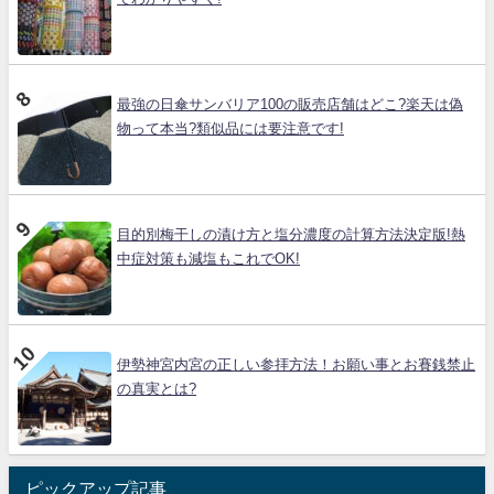
最強の日傘サンバリア100の販売店舗はどこ?楽天は偽
物って本当?類似品には要注意です!
目的別梅干しの漬け方と塩分濃度の計算方法決定版!熱
中症対策も減塩もこれでOK!
伊勢神宮内宮の正しい参拝方法！お願い事とお賽銭禁止
の真実とは?
ピックアップ記事