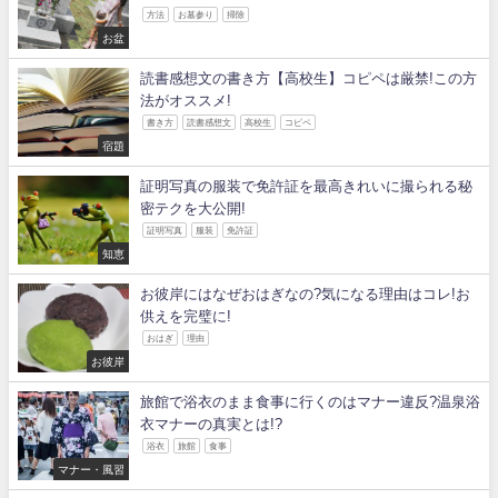
方法
お墓参り
掃除
お盆
読書感想文の書き方【高校生】コピペは厳禁!この方
法がオススメ!
書き方
読書感想文
高校生
コピペ
宿題
証明写真の服装で免許証を最高きれいに撮られる秘
密テクを大公開!
証明写真
服装
免許証
知恵
お彼岸にはなぜおはぎなの?気になる理由はコレ!お
供えを完璧に!
おはぎ
理由
お彼岸
旅館で浴衣のまま食事に行くのはマナー違反?温泉浴
衣マナーの真実とは!?
浴衣
旅館
食事
マナー・風習