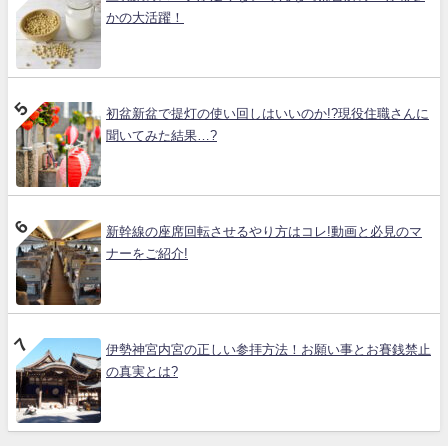
かの大活躍！
初盆新盆で提灯の使い回しはいいのか!?現役住職さんに
聞いてみた結果…?
新幹線の座席回転させるやり方はコレ!動画と必見のマ
ナーをご紹介!
伊勢神宮内宮の正しい参拝方法！お願い事とお賽銭禁止
の真実とは?