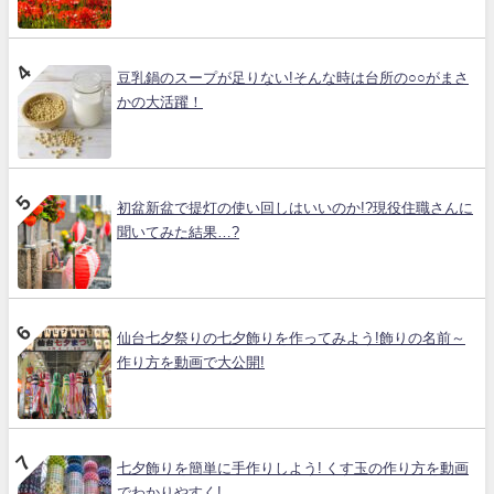
豆乳鍋のスープが足りない!そんな時は台所の○○がまさ
かの大活躍！
初盆新盆で提灯の使い回しはいいのか!?現役住職さんに
聞いてみた結果…?
仙台七夕祭りの七夕飾りを作ってみよう!飾りの名前～
作り方を動画で大公開!
七夕飾りを簡単に手作りしよう! くす玉の作り方を動画
でわかりやすく!