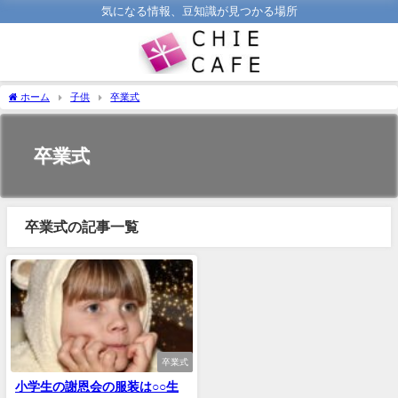
気になる情報、豆知識が見つかる場所
ホーム
子供
卒業式
卒業式
卒業式の記事一覧
卒業式
小学生の謝恩会の服装は○○生