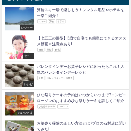
箕輪スキー場で楽しもう！レンタル用品やホテルを
一挙ご紹介！
スキー
箕輪
ホテル
レジャー
【七五三の髪型】3歳で自宅でも簡単にできるオスス
メ動画※注意点あり!
簡単
髪型
自宅
七五三
バレンタインデーお菓子レシピに困ったらこれ！人
気のバレンタインデーレシピ
人気
バレンタインデーお菓子
レシピ
ひな祭りケーキの予約はいつからいつまで?コンビニ
ローソンのおすすめひな祭りケーキを詳しくご紹介
ひな祭りケーキ
ローソン
おひなさま
お墓参り掃除の正しい方法とは?プロの石材店に聞い
てみた!!